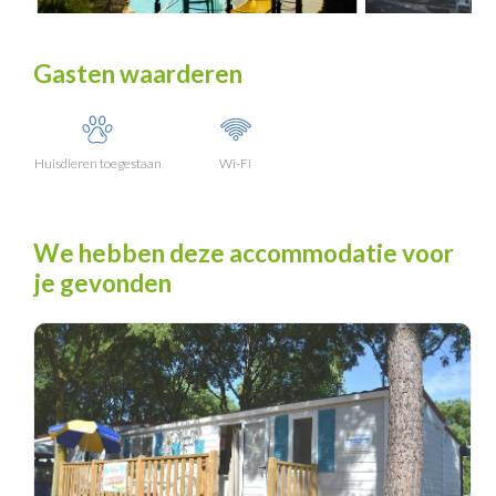
Gasten waarderen
Huisdieren toegestaan
Wi-Fi
We hebben deze accommodatie voor
je gevonden