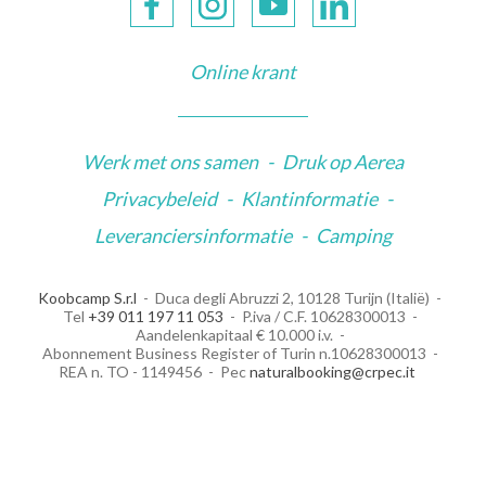
Online krant
Werk met ons samen
-
Druk op Aerea
Privacybeleid
-
Klantinformatie
-
Leveranciersinformatie
-
Camping
Koobcamp S.r.l
Duca degli Abruzzi 2, 10128 Turijn (Italië)
Tel
+39 011 197 11 053
P.iva / C.F. 10628300013
Aandelenkapitaal € 10.000 i.v.
Abonnement Business Register of Turin n.10628300013
REA n. TO - 1149456
Pec
naturalbooking@crpec.it