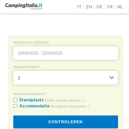
IT
EN
DE
FR
NL
Inchecken en uitchecken
Hoeveel mensen?
2
Waar wil je verblijven?
Standplaats
(tenten, camper, caravan, ...)
Accommodatie
(bungalows, stacaravans, ...)
CONTROLEREN