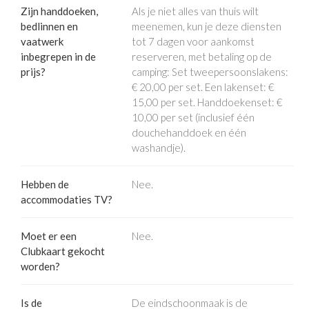
Zijn handdoeken,
Als je niet alles van thuis wilt
bedlinnen en
meenemen, kun je deze diensten
vaatwerk
tot 7 dagen voor aankomst
inbegrepen in de
reserveren, met betaling op de
prijs?
camping: Set tweepersoonslakens:
€ 20,00 per set. Een lakenset: €
15,00 per set. Handdoekenset: €
10,00 per set (inclusief één
douchehanddoek en één
washandje).
Hebben de
Nee.
accommodaties TV?
Moet er een
Nee.
Clubkaart gekocht
worden?
Is de
De eindschoonmaak is de