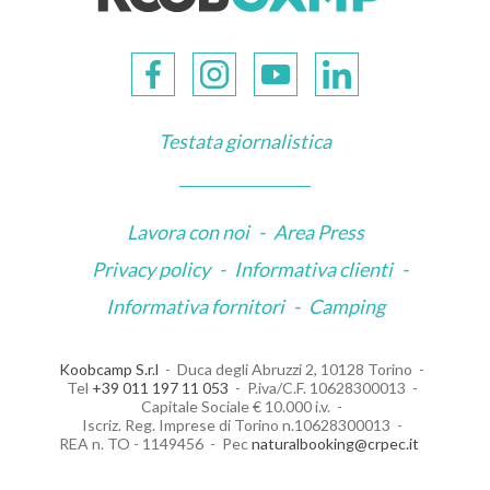
Testata giornalistica
Lavora con noi
-
Area Press
Privacy policy
-
Informativa clienti
-
Informativa fornitori
-
Camping
Koobcamp S.r.l
Duca degli Abruzzi 2, 10128 Torino
Tel
+39 011 197 11 053
P.iva/C.F. 10628300013
Capitale Sociale € 10.000 i.v.
Iscriz. Reg. Imprese di Torino n.10628300013
REA n. TO - 1149456
Pec
naturalbooking@crpec.it