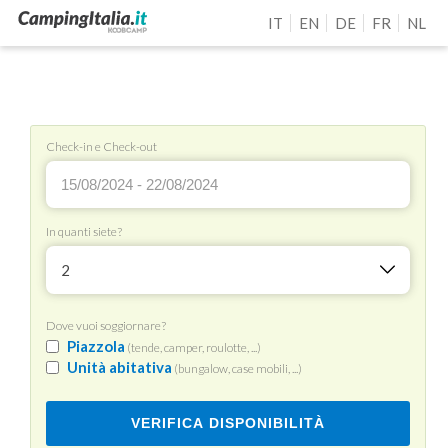
IT
EN
DE
FR
NL
Check-in e Check-out
In quanti siete?
2
Dove vuoi soggiornare?
Piazzola
(tende, camper, roulotte, ...)
Unità abitativa
(bungalow, case mobili, ...)
VERIFICA DISPONIBILITÀ