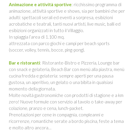
Animazione e attività sportive
: ricchissimo programma di
animazione, attività sportive e shows, sia per bambini che per
adulti: spettacoli serali ed eventi a sorpresa, esibizioni
acrobatiche e teatrali, tanti nuovi artisti, live music, balli ed
esibizioni organizzati in tutto il Villaggio.
In spiaggia l’area di 1.100 mq.
attrezzata con parco giochi e campi per beach sports
(soccer, volley, tennis, bocce, ping-pong).
Bar e ristoranti
: Ristorante-Bistro e Pizzeria, Lounge bar
con snack e gelateria, Beach Bar con menù alla piastra, menù
cucina fredda e gelateria: sempre aperti per una pausa
gustosa, un aperitivo, un gelato o una bibita in qualsiasi
momento della giornata.
Molte novità gastronomiche con prodotti di stagione e a km
zero! Nuove formule con servizio al tavolo o take-away per
colazione, pranzo e cena, lunch-packet.
Prenotazioni per cene in compagnia, compleanni e
ricorrenze, romantiche serate a bordo piscina, feste a tema
e molto altro ancora…