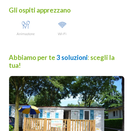
Gli ospiti apprezzano
Animazione
Wi-Fi
Abbiamo per te
3 soluzioni
: scegli la
tua!