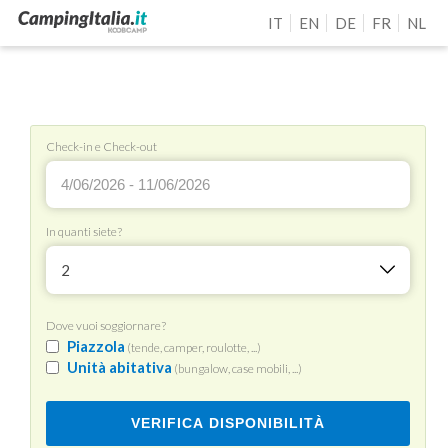
IT
EN
DE
FR
NL
Check-in e Check-out
In quanti siete?
2
Dove vuoi soggiornare?
Piazzola
(tende, camper, roulotte, ...)
Unità abitativa
(bungalow, case mobili, ...)
VERIFICA DISPONIBILITÀ