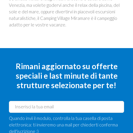
Venezia, ma volete godervi anche il relax della piscina, del
sole e del mare, oppure divertirvi in piacevoli escursioni
naturalistiche, il Camping Village Miramare è il campeggio
adatto per le vostre vacanze.
Rimani aggiornato su offerte
speciali e last minute di tante
strutture selezionate per te!
Quando invii il modulo, controlla la tua casella di posta
elettronica: ti invieremo una mail per chiederti conferma
dell'iscrizione :)