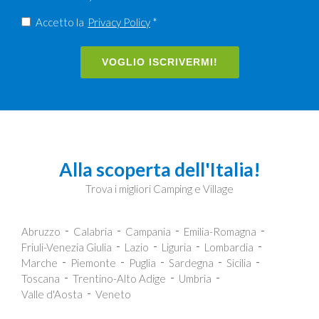
Accetto la
Privacy Policy
*
VOGLIO ISCRIVERMI!
Alla scoperta dell'Italia!
Trova i migliori Camping e Village
Abruzzo
Calabria
Campania
Emilia-Romagna
Friuli-Venezia Giulia
Lazio
Liguria
Lombardia
Marche
Piemonte
Puglia
Sardegna
Sicilia
Toscana
Trentino-Alto Adige
Umbria
Valle d'Aosta
Veneto