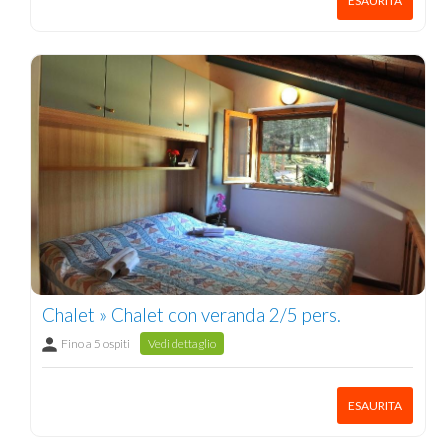
ESAURITA
Chalet » Chalet con veranda 2/5 pers.
Fino a 5 ospiti
Vedi dettaglio
ESAURITA