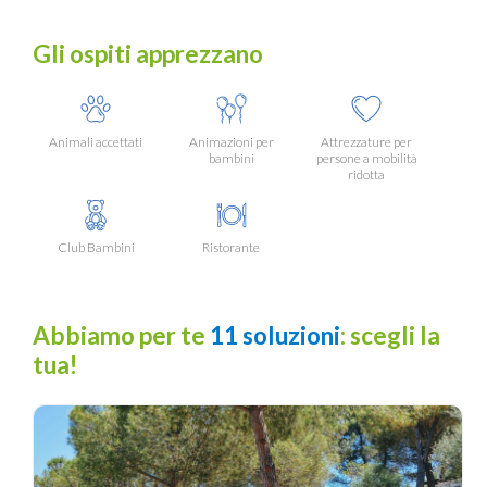
Gli ospiti apprezzano
Animali accettati
Animazioni per
Attrezzature per
bambini
persone a mobilità
ridotta
Club Bambini
Ristorante
Abbiamo per te
11 soluzioni
: scegli la
tua!