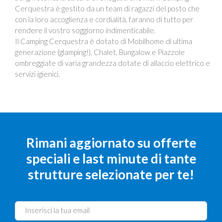
Cerquestra è gestito da un team di ragazzi del posto che
con la loro accoglienza e cordialità, faranno di tutto per
rendere il vostro soggiorno indimenticabile.
Il Camping Cerquestra è dotato di Mobilhome di ultima
generazione (glamping!), Chalet, Bungalow e Piazzole
ombreggiate di varia grandezza dotate di allaccio elettrico e
servizi igienici.
Rimani aggiornato su offerte
speciali e last minute di tante
strutture selezionate per te!