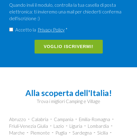
Quando invii il modulo, controlla la tua casella di posta
elettronica: ti invieremo una mail per chiederti conferma
dell'iscrizione :)
Accetto la
Privacy Policy
*
VOGLIO ISCRIVERMI!
Alla scoperta dell'Italia!
Trova i migliori Camping e Village
Abruzzo
Calabria
Campania
Emilia-Romagna
Friuli-Venezia Giulia
Lazio
Liguria
Lombardia
Marche
Piemonte
Puglia
Sardegna
Sicilia