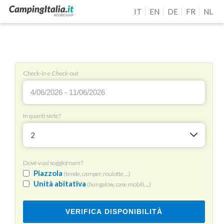
IT
EN
DE
FR
NL
Check-in e Check-out
In quanti siete?
2
Dove vuoi soggiornare?
Piazzola
(tende, camper, roulotte, ...)
Unità abitativa
(bungalow, case mobili, ...)
VERIFICA DISPONIBILITÀ