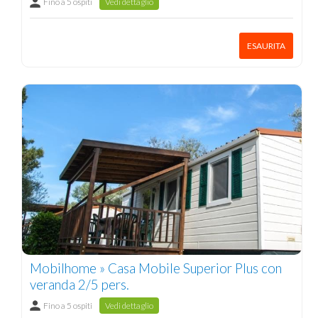
Fino a 5 ospiti
Vedi dettaglio
ESAURITA
Mobilhome » Casa Mobile Superior Plus con
veranda 2/5 pers.
Fino a 5 ospiti
Vedi dettaglio