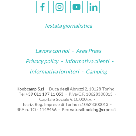
Testata giornalistica
Lavora con noi
-
Area Press
Privacy policy
-
Informativa clienti
-
Informativa fornitori
-
Camping
Koobcamp S.r.l
Duca degli Abruzzi 2, 10128 Torino
Tel
+39 011 197 11 053
P.iva/C.F. 10628300013
Capitale Sociale € 10.000 i.v.
Iscriz. Reg. Imprese di Torino n.10628300013
REA n. TO - 1149456
Pec
naturalbooking@crpec.it