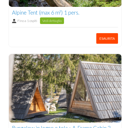
Alpine Tent (max 6 m²) 1 pers.
Fino a 1 ospiti
Vedi dettaglio
ESAURITA
Bungalow in legno e tela » A-Frame Cabin 2