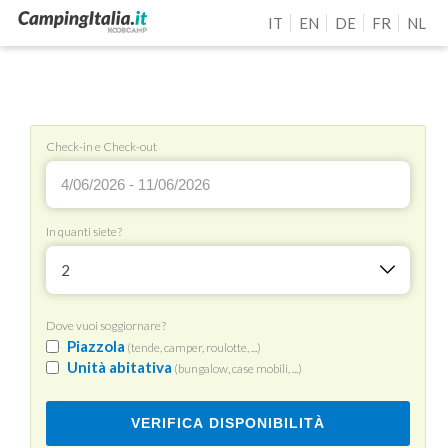
IT
EN
DE
FR
NL
Check-in e Check-out
In quanti siete?
2
Dove vuoi soggiornare?
Piazzola
(tende, camper, roulotte, ...)
Unità abitativa
(bungalow, case mobili, ...)
VERIFICA DISPONIBILITÀ