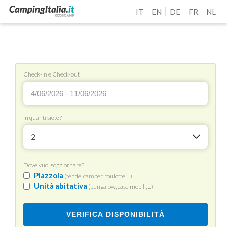
IT
EN
DE
FR
NL
Check-in e Check-out
In quanti siete?
2
Dove vuoi soggiornare?
Piazzola
(tende, camper, roulotte, ...)
Unità abitativa
(bungalow, case mobili, ...)
VERIFICA DISPONIBILITÀ