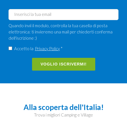
Quando invii il modulo, controlla la tua casella di posta
elettronica: ti invieremo una mail per chiederti conferma
dell'iscrizione :)
Accetto la
Privacy Policy
*
VOGLIO ISCRIVERMI!
Alla scoperta dell'Italia!
Trova i migliori Camping e Village