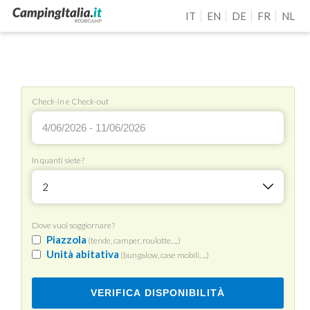
IT
EN
DE
FR
NL
Check-in e Check-out
In quanti siete?
2
Dove vuoi soggiornare?
Piazzola
(tende, camper, roulotte, ...)
Unità abitativa
(bungalow, case mobili, ...)
VERIFICA DISPONIBILITÀ