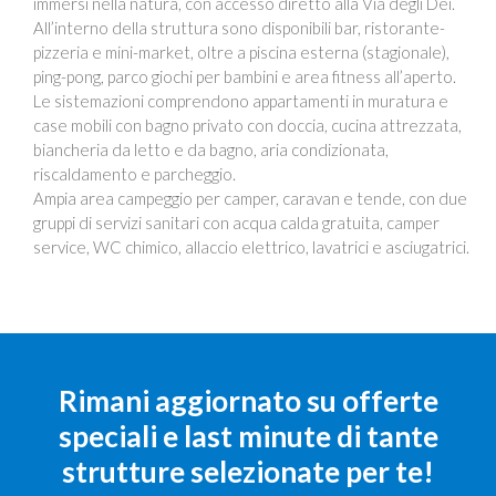
immersi nella natura, con accesso diretto alla Via degli Dei.
All’interno della struttura sono disponibili bar, ristorante-
pizzeria e mini-market, oltre a piscina esterna (stagionale),
ping-pong, parco giochi per bambini e area fitness all’aperto.
Le sistemazioni comprendono appartamenti in muratura e
case mobili con bagno privato con doccia, cucina attrezzata,
biancheria da letto e da bagno, aria condizionata,
riscaldamento e parcheggio.
Ampia area campeggio per camper, caravan e tende, con due
gruppi di servizi sanitari con acqua calda gratuita, camper
service, WC chimico, allaccio elettrico, lavatrici e asciugatrici.
Rimani aggiornato su offerte
speciali e last minute di tante
strutture selezionate per te!