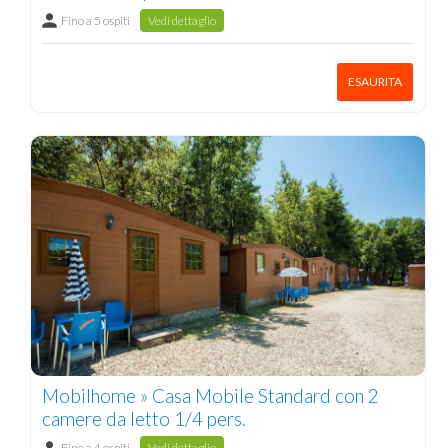
Fino a 5 ospiti
Vedi dettaglio
ESAURITA
Mobilhome » Casa Mobile Standard con 2
camere da letto 1/4 pers.
Fino a 4 ospiti
Vedi dettaglio