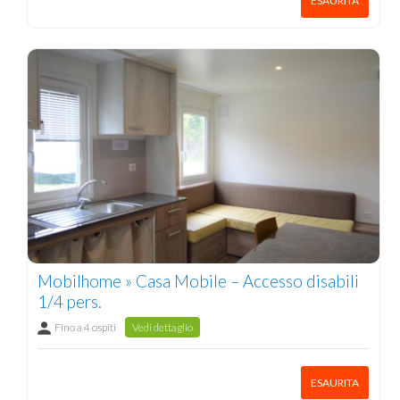
ESAURITA
Mobilhome » Casa Mobile – Accesso disabili
1/4 pers.
Fino a 4 ospiti
Vedi dettaglio
ESAURITA