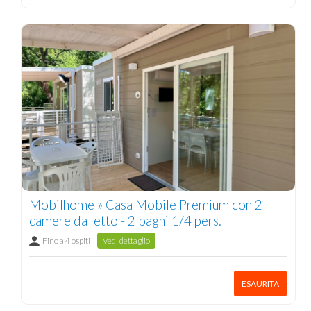
Mobilhome » Casa Mobile Premium con 2
camere da letto - 2 bagni 1/4 pers.
Fino a 4 ospiti
Vedi dettaglio
ESAURITA