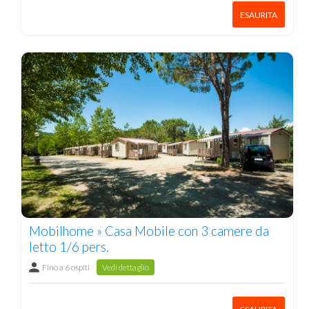
ESAURITA
Mobilhome » Casa Mobile con 3 camere da
letto 1/6 pers.
Fino a 6 ospiti
Vedi dettaglio