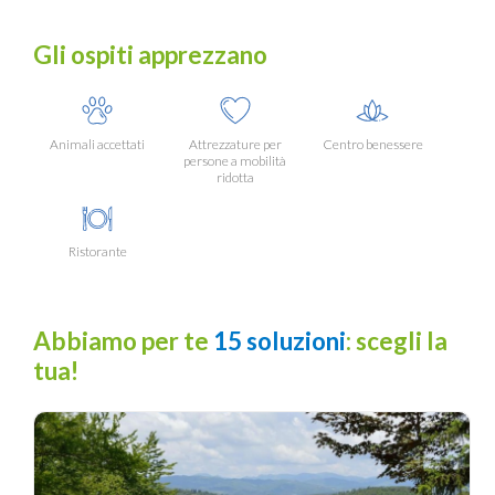
Gli ospiti apprezzano
Animali accettati
Attrezzature per
Centro benessere
persone a mobilità
ridotta
Ristorante
Abbiamo per te
15 soluzioni
: scegli la
tua!