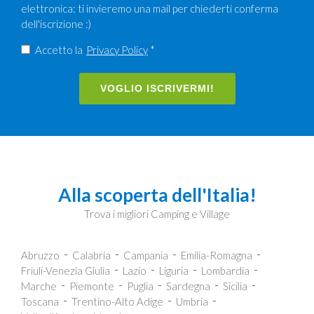
elettronica: ti invieremo una mail per chiederti conferma
dell'iscrizione :)
Accetto la
Privacy Policy
*
VOGLIO ISCRIVERMI!
Alla scoperta dell'Italia!
Trova i migliori Camping e Village
Abruzzo
Calabria
Campania
Emilia-Romagna
Friuli-Venezia Giulia
Lazio
Liguria
Lombardia
Marche
Piemonte
Puglia
Sardegna
Sicilia
Toscana
Trentino-Alto Adige
Umbria