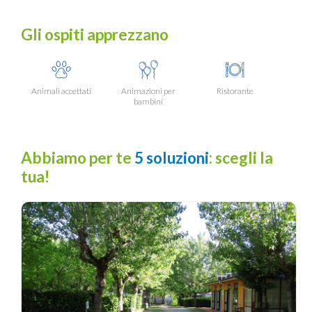
Gli ospiti apprezzano
Animali accettati
Animazioni per
Ristorante
bambini
Abbiamo per te
5 soluzioni
: scegli la
tua!