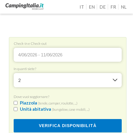
IT
EN
DE
FR
NL
Check-in e Check-out
In quanti siete?
2
Dove vuoi soggiornare?
Piazzola
(tende, camper, roulotte, ...)
Unità abitativa
(bungalow, case mobili, ...)
VERIFICA DISPONIBILITÀ