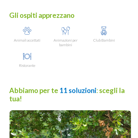
Gli ospiti apprezzano
Animali accettati
Animazioni per
Club Bambini
bambini
Ristorante
Abbiamo per te
11 soluzioni
: scegli la
tua!