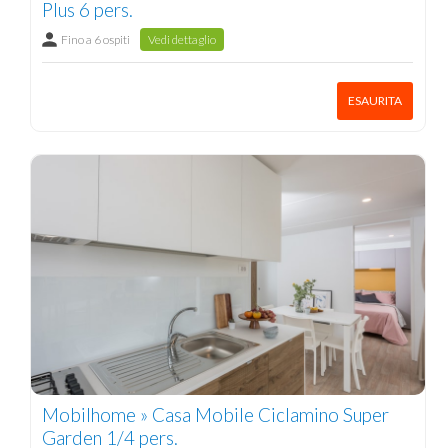
Plus 6 pers.
Fino a 6 ospiti
Vedi dettaglio
ESAURITA
Mobilhome » Casa Mobile Ciclamino Super
Garden 1/4 pers.