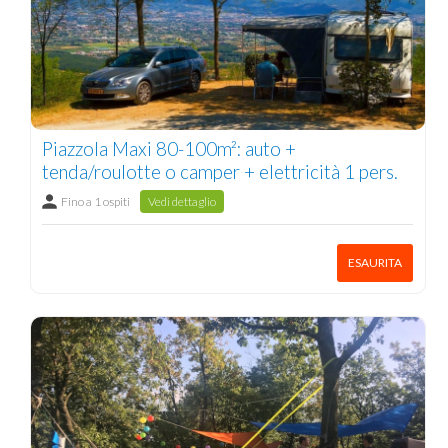
Piazzola Maxi 80-100m²: auto +
tenda/roulotte o camper + elettricità 1 pers.
Fino a 1 ospiti
Vedi dettaglio
ESAURITA