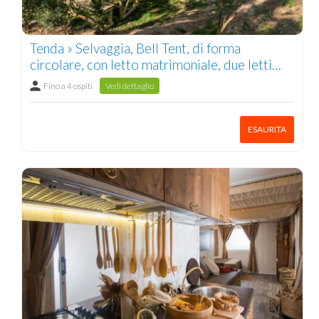
Tenda » Selvaggia, Bell Tent, di forma
circolare, con letto matrimoniale, due letti
singoli, tavolo da esterno rustico, quattro
Fino a 4 ospiti
Vedi dettaglio
sedie e una amaca 1/4 pers.
ESAURITA