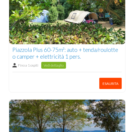
Piazzola Plus 60-75m²: auto + tenda/roulotte
o camper + elettricità 1 pers.
Fino a 1 ospiti
Vedi dettaglio
ESAURITA