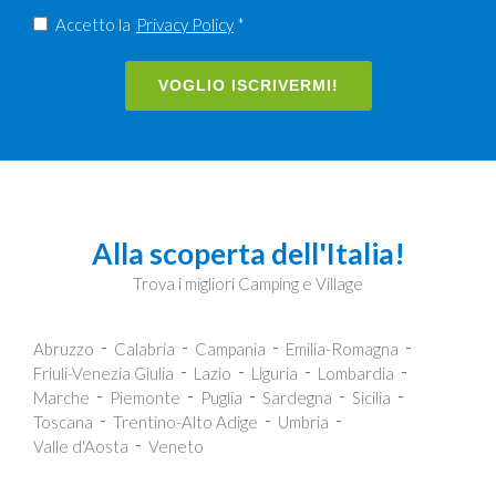
Accetto la
Privacy Policy
*
VOGLIO ISCRIVERMI!
Alla scoperta dell'Italia!
Trova i migliori Camping e Village
Abruzzo
Calabria
Campania
Emilia-Romagna
Friuli-Venezia Giulia
Lazio
Liguria
Lombardia
Marche
Piemonte
Puglia
Sardegna
Sicilia
Toscana
Trentino-Alto Adige
Umbria
Valle d'Aosta
Veneto