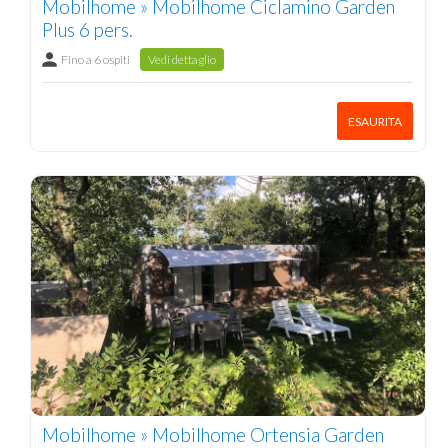
Mobilhome » Mobilhome Ciclamino Garden
Plus 6 pers.
Fino a 6 ospiti
Vedi dettaglio
ESAURITA
Mobilhome » Mobilhome Ortensia Garden