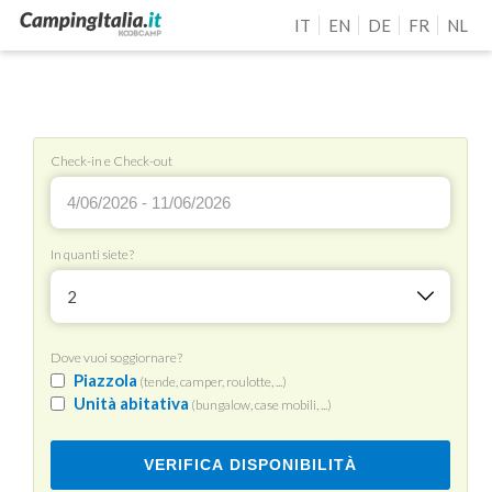
IT
EN
DE
FR
NL
Check-in e Check-out
In quanti siete?
2
Dove vuoi soggiornare?
Piazzola
(tende, camper, roulotte, ...)
Unità abitativa
(bungalow, case mobili, ...)
VERIFICA DISPONIBILITÀ