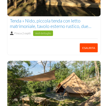
Tenda » Nido, piccola tenda con letto
matrimoniale, tavolo esterno rustico, due
sedie e una amaca 1/2 pers.
Fino a 2 ospiti
Vedi dettaglio
ESAURITA