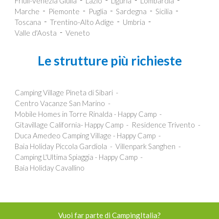
Friuli-Venezia Giulia
Lazio
Liguria
Lombardia
Marche
Piemonte
Puglia
Sardegna
Sicilia
Toscana
Trentino-Alto Adige
Umbria
Valle d'Aosta
Veneto
Le strutture più richieste
Camping Village Pineta di Sibari
Centro Vacanze San Marino
Mobile Homes in Torre Rinalda - Happy Camp
Gitavillage California- Happy Camp
Residence Trivento
Duca Amedeo Camping Village - Happy Camp
Baia Holiday Piccola Gardiola
Villenpark Sanghen
Camping L'Ultima Spiaggia - Happy Camp
Baia Holiday Cavallino
Vuoi far parte di CampingItalia?