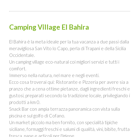
Camping Village El Bahira
El Bahira è la meta ideale per la tua vacanza a due passi dalla
meravigliosa San Vito lo Capo, perla di Trapani e della Sicilia
Occidentale.
Un camping village eco-natural coi migliori servizi e tutti i
comfort.
Immerso nella natura, nel mare e negli eventi.
Ecco cosa troverai qui: Ristorante e Pizzeria per avere sia a
pranzo che a cena ottime pietanze, dagli ingredienti freschi e
gustosi, preparati secondo la tradizione locale, privilegiando i
prodotti a km 0.
Snack Bar con ampia terrazza panoramica con vista sulla
piscina e sul golfo di Cofano.
Un market piccolo ma ben fornito, con specialità tipiche
siciliane, formaggi freschi e salumi di qualità, vini, bibite, frutta
fresca, pane e articoli per l'igiene.