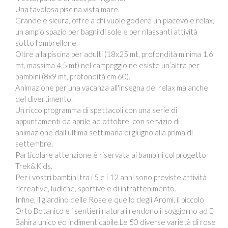
Una favolosa piscina vista mare.
Grande e sicura, offre a chi vuole godere un piacevole relax,
un ampio spazio per bagni di sole e per rilassanti attività
sotto l'ombrellone.
Oltre alla piscina per adulti (18x25 mt, profondità minima 1,6
mt, massima 4,5 mt) nel campeggio ne esiste un’altra per
bambini (8x9 mt, profondità cm 60).
Animazione per una vacanza all'insegna del relax ma anche
del divertimento.
Un ricco programma di spettacoli con una serie di
appuntamenti da aprile ad ottobre, con servizio di
animazione dall'ultima settimana di giugno alla prima di
settembre.
Particolare attenzione è riservata ai bambini col progetto
Trek&Kids.
Per i vostri bambini tra i 5 e i 12 anni sono previste attività
ricreative, ludiche, sportive e di intrattenimento.
Infine, il giardino delle Rose e quello degli Aromi, il piccolo
Orto Botanico e i sentieri naturali rendono il soggiorno ad El
Bahira unico ed indimenticabile.Le 50 diverse varietà di rose