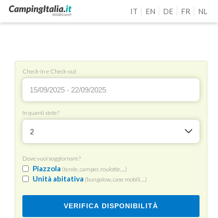
IT
EN
DE
FR
NL
Check-in e Check-out
In quanti siete?
2
Dove vuoi soggiornare?
Piazzola
(tende, camper, roulotte, ...)
Unità abitativa
(bungalow, case mobili, ...)
VERIFICA DISPONIBILITÀ