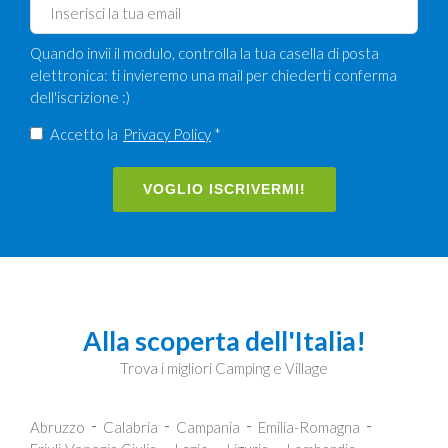
Quando invii il modulo, controlla la tua casella di posta
elettronica: ti invieremo una mail per chiederti conferma
dell'iscrizione :)
Accetto la
Privacy Policy
*
VOGLIO ISCRIVERMI!
Alla scoperta dell'Italia!
Trova i migliori Camping e Village
Abruzzo
Calabria
Campania
Emilia-Romagna