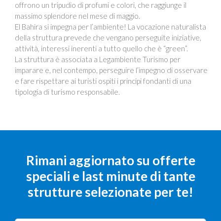
offrono un tripudio di profumi e colori, che raggiunge il
massimo splendore nel mese di maggio.
El Bahira si impegna per l’ambiente! La vocazione naturalista
della struttura prevede che vengano perseguite iniziative,
attività, interessi inerenti a tutto quello che è “green”.
La struttura è associata a Legambiente Turismo per
imparare e, nel contempo, perseguire l’impegno di osservare
e fare rispettare ai turisti ospiti i principi fondanti di una
tipologia di turismo responsabile.
Rimani aggiornato su offerte
speciali e last minute di tante
strutture selezionate per te!