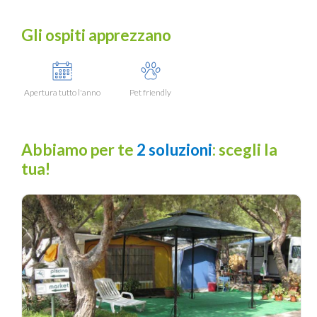
Gli ospiti apprezzano
Apertura tutto l'anno
Pet friendly
Abbiamo per te
2 soluzioni
: scegli la
tua!