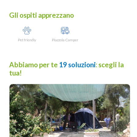
Gli ospiti apprezzano
Pet friendly
Piazzola Camper
Abbiamo per te
19 soluzioni
: scegli la
tua!