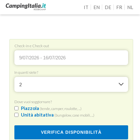
IT
EN
DE
FR
NL
Check-in e Check-out
In quanti siete?
2
Dove vuoi soggiornare?
Piazzola
(tende, camper, roulotte, ...)
Unità abitativa
(bungalow, case mobili, ...)
VERIFICA DISPONIBILITÀ