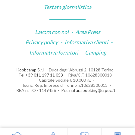
Testata giornalistica
Lavora con noi
-
Area Press
Privacy policy
-
Informativa clienti
-
Informativa fornitori
-
Camping
Koobcamp S.r.l
Duca degli Abruzzi 2, 10128 Torino
Tel
+39 011 197 11 053
P.iva/C.F. 10628300013
Capitale Sociale € 10.000 i.v.
Iscriz. Reg. Imprese di Torino n.10628300013
REA n. TO - 1149456
Pec
naturalbooking@crpec.it
Le tue preferenze relative alla privacy