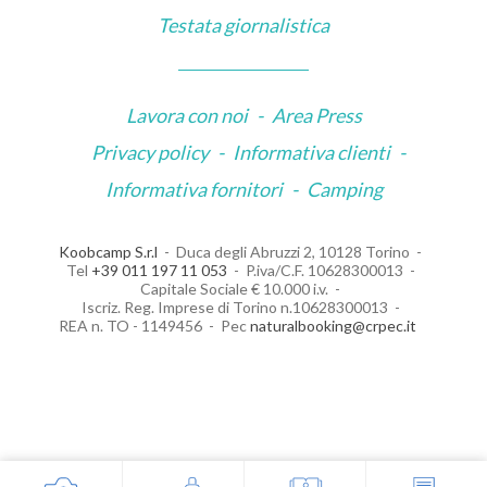
Testata giornalistica
Lavora con noi
-
Area Press
Privacy policy
-
Informativa clienti
-
Informativa fornitori
-
Camping
Koobcamp S.r.l
Duca degli Abruzzi 2, 10128 Torino
Tel
+39 011 197 11 053
P.iva/C.F. 10628300013
Capitale Sociale € 10.000 i.v.
Iscriz. Reg. Imprese di Torino n.10628300013
REA n. TO - 1149456
Pec
naturalbooking@crpec.it
Le tue preferenze relative alla privacy