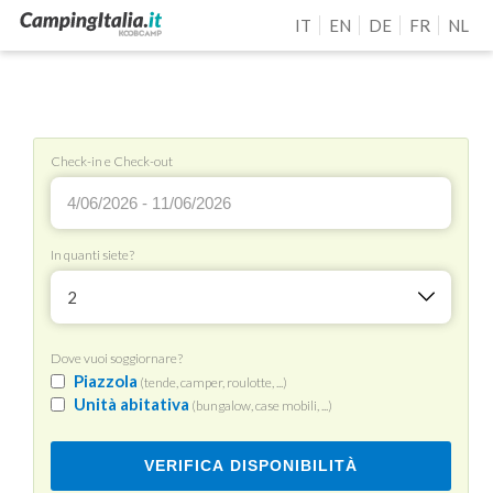
IT
EN
DE
FR
NL
Check-in e Check-out
In quanti siete?
2
Dove vuoi soggiornare?
Piazzola
(tende, camper, roulotte, ...)
Unità abitativa
(bungalow, case mobili, ...)
VERIFICA DISPONIBILITÀ