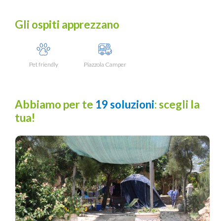
Gli ospiti apprezzano
Pet friendly
Piazzola Camper
Abbiamo per te
19 soluzioni
: scegli la
tua!