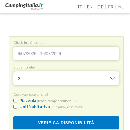
IT
EN
DE
FR
NL
Check-in e Check-out
In quanti siete?
2
Dove vuoi soggiornare?
Piazzola
(tende, camper, roulotte, ...)
Unità abitativa
(bungalow, case mobili, ...)
VERIFICA DISPONIBILITÀ