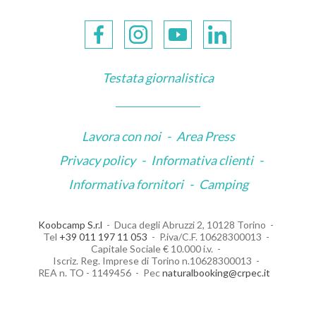
Testata giornalistica
Lavora con noi
-
Area Press
Privacy policy
-
Informativa clienti
-
Informativa fornitori
-
Camping
Koobcamp S.r.l
Duca degli Abruzzi 2, 10128 Torino
Tel
+39 011 197 11 053
P.iva/C.F. 10628300013
Capitale Sociale € 10.000 i.v.
Iscriz. Reg. Imprese di Torino n.10628300013
REA n. TO - 1149456
Pec
naturalbooking@crpec.it