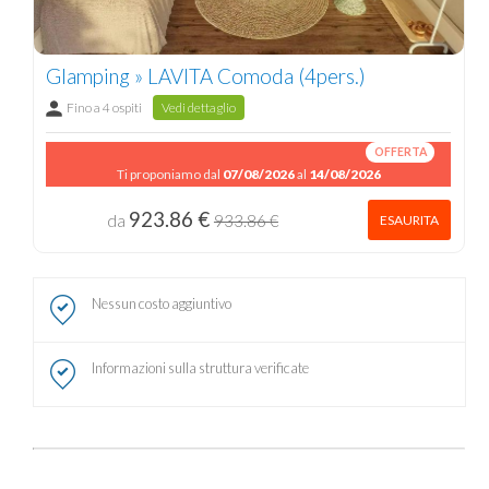
Glamping » LAVITA Comoda (4pers.)
Fino a 4 ospiti
Vedi dettaglio
OFFERTA
Ti proponiamo dal
07/08/2026
al
14/08/2026
923.86 €
da
933.86 €
ESAURITA
Nessun costo aggiuntivo
Informazioni sulla struttura verificate