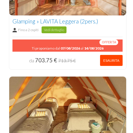
Glamping » LAVITA Leggera (2pers.)
Fino a 2 ospiti
Vedi dettaglio
OFFERTA
Ti proponiamo dal
07/08/2026
al
14/08/2026
703.75 €
da
713.75 €
ESAURITA