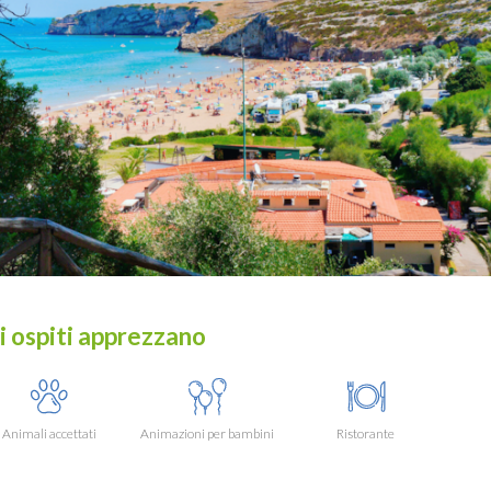
i ospiti apprezzano
Animali accettati
Animazioni per bambini
Ristorante