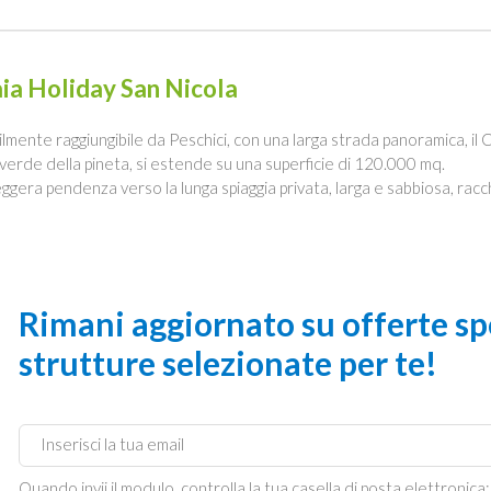
ia Holiday San Nicola
ilmente raggiungibile da Peschici, con una larga strada panoramica, il
 verde della pineta, si estende su una superficie di 120.000 mq.
leggera pendenza verso la lunga spiaggia privata, larga e sabbiosa, racc
Rimani aggiornato su offerte spe
strutture selezionate per te!
Quando invii il modulo, controlla la tua casella di posta elettronica: