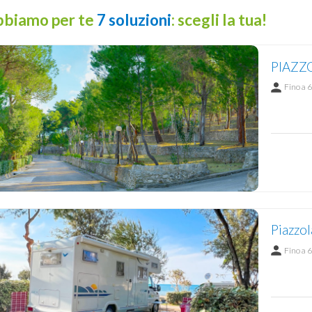
biamo per te
7 soluzioni
: scegli la tua!
PIAZZ
Fino a 6
Piazzol
Fino a 6