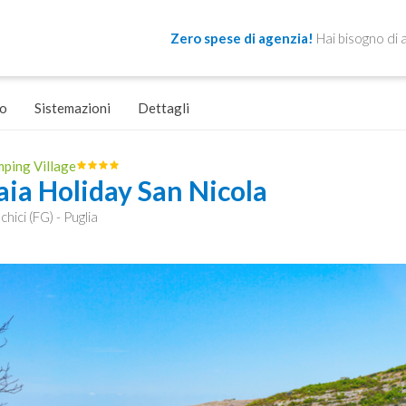
Zero spese di agenzia!
Hai bisogno di 
o
Sistemazioni
Dettagli
ping Village
aia Holiday San Nicola
hici (FG) - Puglia