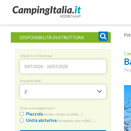
Fot
DISPONIBILITÀ IN STRUTTURA
Cam
Check-in e Check-out
B
Pesc
In quanti siete?
2
Dove vuoi soggiornare?
Piazzola
(tende, camper, roulotte, ...)
Unità abitativa
(bungalow, case mobili, ...)