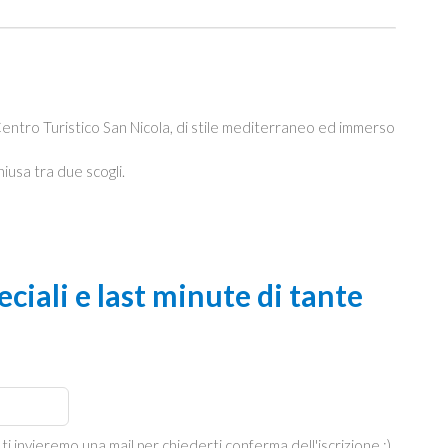
 Centro Turistico San Nicola, di stile mediterraneo ed immerso
hiusa tra due scogli.
ciali e last minute di tante
 ti invieremo una mail per chiederti conferma dell'iscrizione :)