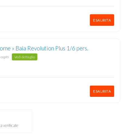
ESAURITA
me » Baia Revolution Plus 1/6 pers.
 ospiti
Vedi dettaglio
ESAURITA
a verificate