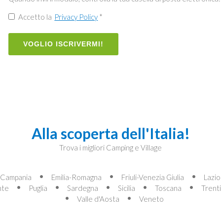
Accetto la
Privacy Policy
*
VOGLIO ISCRIVERMI!
Alla scoperta dell'Italia!
Trova i migliori Camping e Village
Campania
Emilia-Romagna
Friuli-Venezia Giulia
Lazio
nte
Puglia
Sardegna
Sicilia
Toscana
Trent
Valle d'Aosta
Veneto