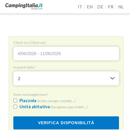
IT
EN
DE
FR
NL
Check-in e Check-out
In quanti siete?
2
Dove vuoi soggiornare?
Piazzola
(tende, camper, roulotte, ...)
Unità abitativa
(bungalow, case mobili, ...)
VERIFICA DISPONIBILITÀ