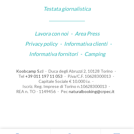
Testata giornalistica
Lavora con noi
-
Area Press
Privacy policy
-
Informativa clienti
-
Informativa fornitori
-
Camping
Koobcamp S.r.l
Duca degli Abruzzi 2, 10128 Torino
Tel
+39 011 197 11 053
P.iva/C.F. 10628300013
Capitale Sociale € 10.000 i.v.
Iscriz. Reg. Imprese di Torino n.10628300013
REA n. TO - 1149456
Pec
naturalbooking@crpec.it