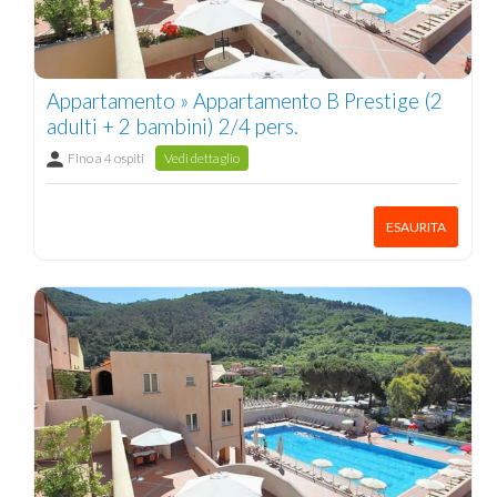
Appartamento » Appartamento B Prestige (2
adulti + 2 bambini) 2/4 pers.
Fino a 4 ospiti
Vedi dettaglio
ESAURITA