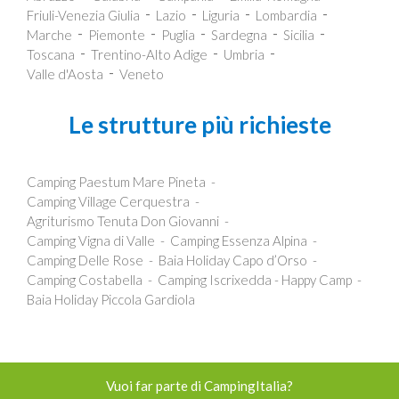
Friuli-Venezia Giulia
Lazio
Liguria
Lombardia
Marche
Piemonte
Puglia
Sardegna
Sicilia
Toscana
Trentino-Alto Adige
Umbria
Valle d'Aosta
Veneto
Le strutture più richieste
Camping Paestum Mare Pineta
Camping Village Cerquestra
Agriturismo Tenuta Don Giovanni
Camping Vigna di Valle
Camping Essenza Alpina
Camping Delle Rose
Baia Holiday Capo d’Orso
Camping Costabella
Camping Iscrixedda - Happy Camp
Baia Holiday Piccola Gardiola
Vuoi far parte di CampingItalia?