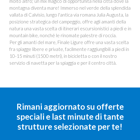
molto altro; un mix magico di opportunità nella città dove la
montagna diventa mare! Immerso nel verde della splendida
vallata di Calvisio, lungo l'antica via romana Julia Augusta, la
posizione strategica del campeggio, offre agli amanti della
natura una vasta scelta di itinerari escursionistici a piedi e in
mountain bike, nonché le rinomate palestre di roccia.
Per gli amanti del mare, Finale Ligure offre una vasta scelta
fra spiagge libere e private, facilmente raggiungibili a piedi in
10-15 minuti (1500 metri), in bicicletta o con il nostro
servizio di navetta per la spiaggia e per il centro città.
Rimani aggiornato su offerte
speciali e last minute di tante
strutture selezionate per te!