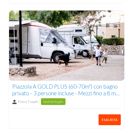
Piazzola A GOLD PLUS (60-70m²) con bagno
privato - 3 persone incluse - Mezzi fino a 8 m
3/7 pers.
Fino a 7 ospiti
Vedi dettaglio
ESAURITA