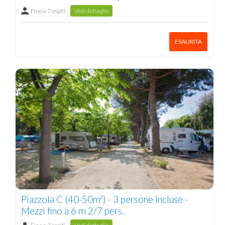
Fino a 7 ospiti
Vedi dettaglio
ESAURITA
Piazzola C (40-50m²) - 3 persone incluse -
Mezzi fino a 6 m 2/7 pers.