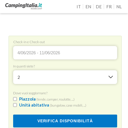
IT
EN
DE
FR
NL
Check-in e Check-out
In quanti siete?
2
Dove vuoi soggiornare?
Piazzola
(tende, camper, roulotte, ...)
Unità abitativa
(bungalow, case mobili, ...)
VERIFICA DISPONIBILITÀ