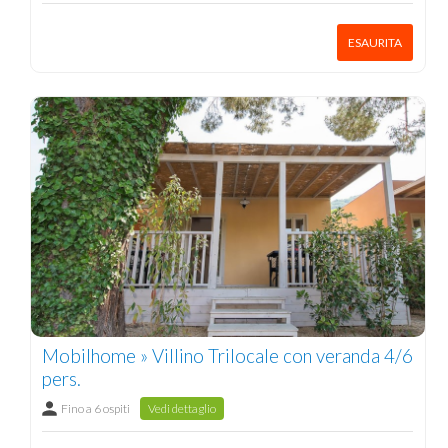
ESAURITA
Mobilhome » Villino Trilocale con veranda 4/6
pers.
Fino a 6 ospiti
Vedi dettaglio