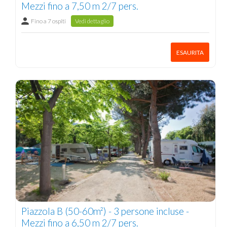
Mezzi fino a 7,50 m 2/7 pers.
Fino a 7 ospiti
Vedi dettaglio
ESAURITA
Piazzola B (50-60m²) - 3 persone incluse -
Mezzi fino a 6,50 m 2/7 pers.