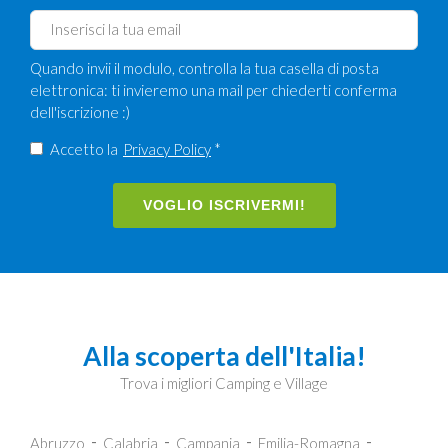
Quando invii il modulo, controlla la tua casella di posta
elettronica: ti invieremo una mail per chiederti conferma
dell'iscrizione :)
Accetto la
Privacy Policy
*
VOGLIO ISCRIVERMI!
Alla scoperta dell'Italia!
Trova i migliori Camping e Village
Abruzzo
Calabria
Campania
Emilia-Romagna