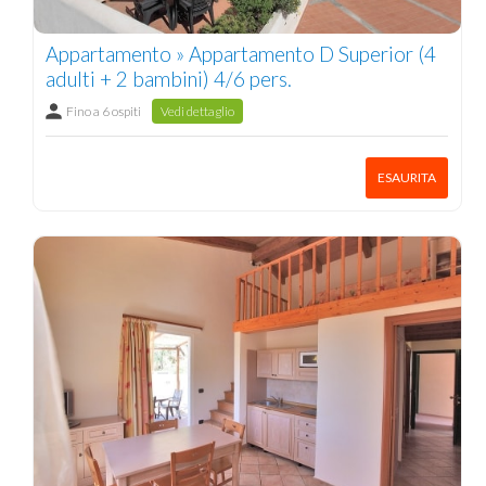
Appartamento » Appartamento D Superior (4
adulti + 2 bambini) 4/6 pers.
Fino a 6 ospiti
Vedi dettaglio
ESAURITA