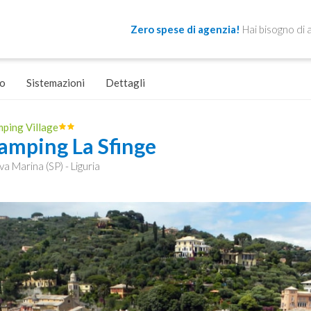
Zero spese di agenzia!
Hai bisogno di 
o
Sistemazioni
Dettagli
ping Village
amping La Sfinge
va Marina (SP) - Liguria