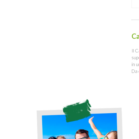
Ca
Il 
sup
in 
Da 