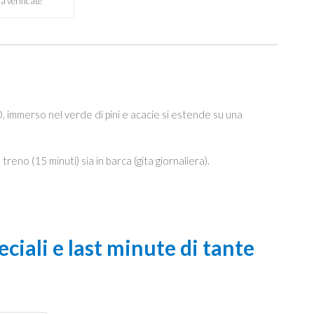
a verificate
immerso nel verde di pini e acacie si estende su una
reno (15 minuti) sia in barca (gita giornaliera).
ciali e last minute di tante