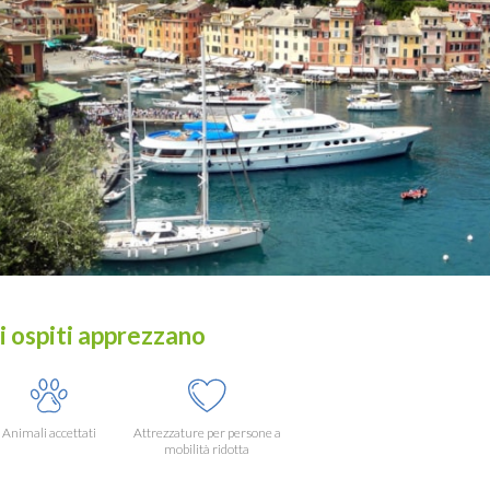
i ospiti apprezzano
Animali accettati
Attrezzature per persone a
mobilità ridotta