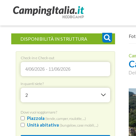
Fot
DISPONIBILITÀ IN STRUTTURA
Cam
Check-in e Check-out
C
Dei
In quanti siete?
2
Dove vuoi soggiornare?
Piazzola
(tende, camper, roulotte, ...)
Unità abitativa
(bungalow, case mobili, ...)