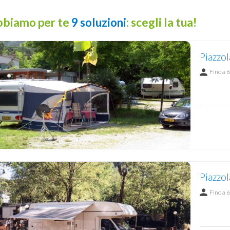
biamo per te
9 soluzioni
: scegli la tua!
Piazzol
Fino a 6
Piazzo
Fino a 6