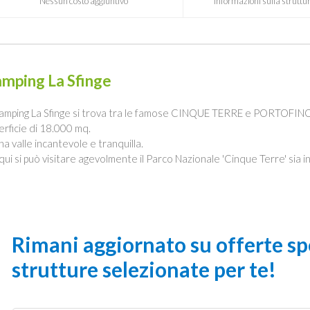
Nessun costo aggiuntivo
Informazioni sulla struttur
mping La Sfinge
Camping La Sfinge si trova tra le famose CINQUE TERRE e PORTOFINO, 
erficie di 18.000 mq.
una valle incantevole e tranquilla.
qui si può visitare agevolmente il Parco Nazionale 'Cinque Terre' sia in t
Rimani aggiornato su offerte spe
strutture selezionate per te!