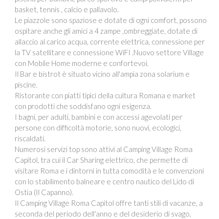
basket, tennis , calcio e pallavolo.
Le piazzole sono spaziose e dotate di ogni comfort, possono
ospitare anche gli amici a 4 zampe ,ombreggiate, dotate di
allaccio al carico acqua, corrente elettrica, connessione per
la TV satellitare e connessione WiFI .Nuovo settore Village
con Mobile Home moderne e confortevoi.
Il Bar e bistrot è situato vicino all'ampia zona solarium e
piscine.
Ristorante con piatti tipici della cultura Romana e market
con prodotti che soddisfano ogni esigenza.
I bagni, per adulti, bambini e con accessi agevolati per
persone con difficoltà motorie, sono nuovi, ecologici,
riscaldati.
Numerosi servizi top sono attivi al Camping Village Roma
Capitol, tra cui il Car Sharing elettrico, che permette di
visitare Roma e i dintorni in tutta comodità e le convenzioni
con lo stabilimento balneare e centro nautico del Lido di
Ostia (Il Capanno).
Il Camping Village Roma Capitol offre tanti stili di vacanze, a
seconda del periodo dell'anno e del desiderio di svago,