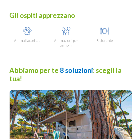
Gli ospiti apprezzano
Animali accettati
Animazioni per
Ristorante
bambini
Abbiamo per te
8 soluzioni
: scegli la
tua!