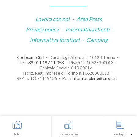
Lavora con noi
-
Area Press
Privacy policy
-
Informativa clienti
-
Informativa fornitori
-
Camping
Koobcamp S.r.l
Duca degli Abruzzi 2, 10128 Torino
Tel
+39 011 197 11 053
P.iva/C.F. 10628300013
Capitale Sociale € 10.000 i.v.
Iscriz. Reg. Imprese di Torino n.10628300013
REA n. TO - 1149456
Pec
naturalbooking@crpec.it
Le tue preferenze relative alla privacy
Informativa sulla raccolta
foto
sistemazioni
dettagli