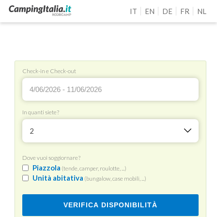
IT
EN
DE
FR
NL
Check-in e Check-out
In quanti siete?
2
Dove vuoi soggiornare?
Piazzola
(tende, camper, roulotte, ...)
Unità abitativa
(bungalow, case mobili, ...)
VERIFICA DISPONIBILITÀ