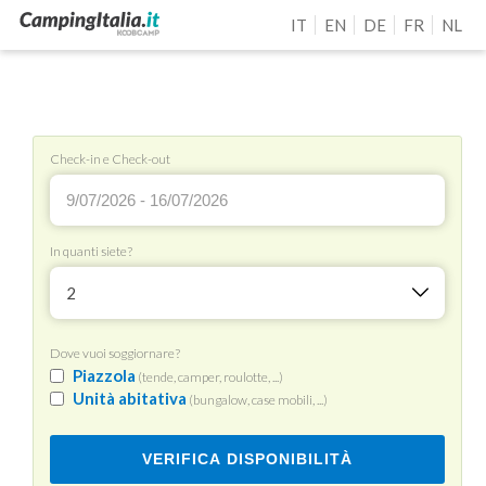
IT
EN
DE
FR
NL
Check-in e Check-out
In quanti siete?
2
Dove vuoi soggiornare?
Piazzola
(tende, camper, roulotte, ...)
Unità abitativa
(bungalow, case mobili, ...)
VERIFICA DISPONIBILITÀ