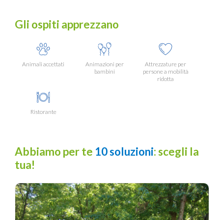
Gli ospiti apprezzano
Animali accettati
Animazioni per
Attrezzature per
bambini
persone a mobilità
ridotta
Ristorante
Abbiamo per te
10 soluzioni
: scegli la
tua!