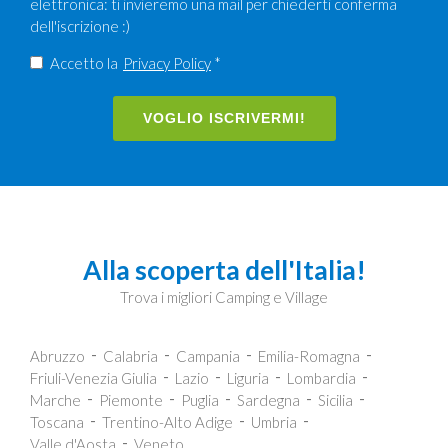
elettronica: ti invieremo una mail per chiederti conferma
dell'iscrizione :)
Accetto la
Privacy Policy
*
VOGLIO ISCRIVERMI!
Alla scoperta dell'Italia!
Trova i migliori Camping e Village
Abruzzo
Calabria
Campania
Emilia-Romagna
Friuli-Venezia Giulia
Lazio
Liguria
Lombardia
Marche
Piemonte
Puglia
Sardegna
Sicilia
Toscana
Trentino-Alto Adige
Umbria
Valle d'Aosta
Veneto