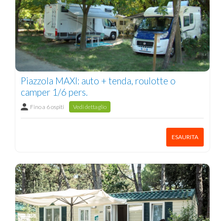
Piazzola MAXI: auto + tenda, roulotte o
camper 1/6 pers.
Fino a 6 ospiti
Vedi dettaglio
ESAURITA