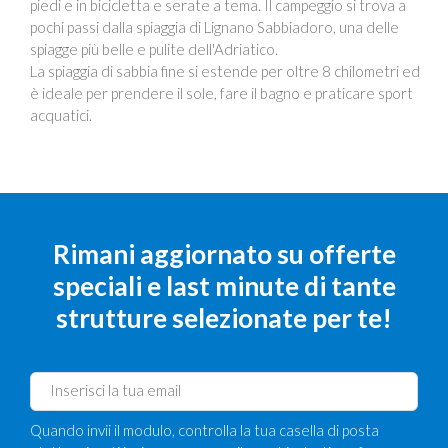
piedi e in bicicletta e serate a tema. Il campeggio si trova a
pochi passi dalla spiaggia di Lignano Sabbiadoro, una delle
spiagge più belle e pulite dell'Adriatico.
La spiaggia di sabbia fine si estende per oltre 8 chilometri ed
è ideale per prendere il sole, fare il bagno e praticare sport
acquatici.
Rimani aggiornato su offerte
speciali e last minute di tante
strutture selezionate per te!
Quando invii il modulo, controlla la tua casella di posta