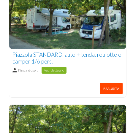
Piazzola STANDARD: auto + tenda, roulotte o
camper 1/6 pers.
Fino a 6 ospiti
Vedi dettaglio
ESAURITA