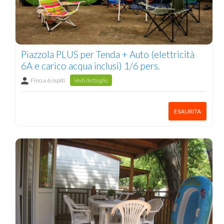
Piazzola PLUS per Tenda + Auto (elettricità
6A e carico acqua inclusi) 1/6 pers.
Fino a 6 ospiti
Vedi dettaglio
ESAURITA