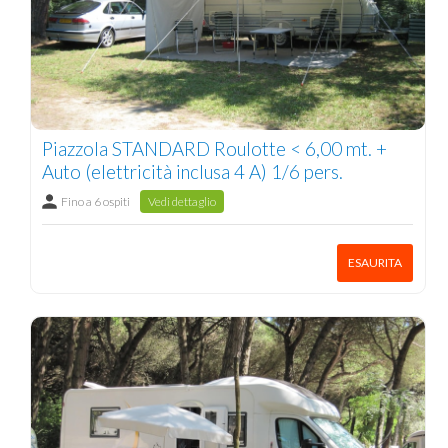
Piazzola STANDARD Roulotte < 6,00 mt. +
Auto (elettricità inclusa 4 A) 1/6 pers.
Fino a 6 ospiti
Vedi dettaglio
ESAURITA