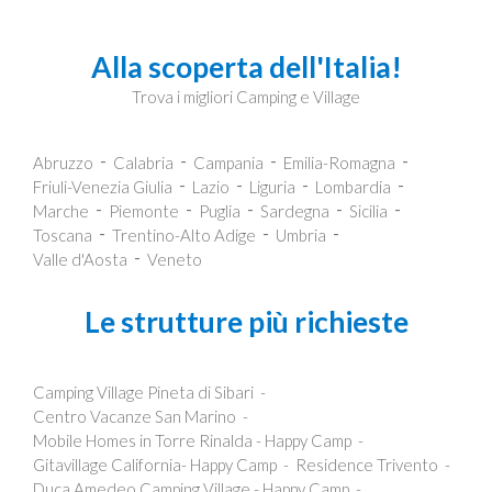
Alla scoperta dell'Italia!
Trova i migliori Camping e Village
Abruzzo
Calabria
Campania
Emilia-Romagna
Friuli-Venezia Giulia
Lazio
Liguria
Lombardia
Marche
Piemonte
Puglia
Sardegna
Sicilia
Toscana
Trentino-Alto Adige
Umbria
Valle d'Aosta
Veneto
Le strutture più richieste
Camping Village Pineta di Sibari
Centro Vacanze San Marino
Mobile Homes in Torre Rinalda - Happy Camp
Gitavillage California- Happy Camp
Residence Trivento
Duca Amedeo Camping Village - Happy Camp