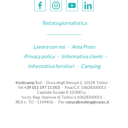
Testata giornalistica
Lavora con noi
-
Area Press
Privacy policy
-
Informativa clienti
-
Informativa fornitori
-
Camping
Koobcamp S.r.l
Duca degli Abruzzi 2, 10128 Torino
Tel
+39 011 197 11 053
P.iva/C.F. 10628300013
Capitale Sociale € 10.000 i.v.
Iscriz. Reg. Imprese di Torino n.10628300013
REA n. TO - 1149456
Pec
naturalbooking@crpec.it