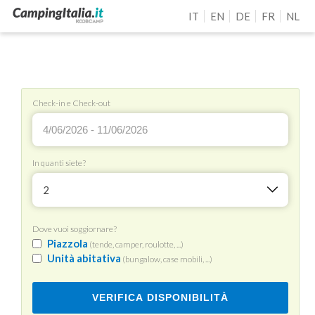
IT
EN
DE
FR
NL
Check-in e Check-out
In quanti siete?
2
Dove vuoi soggiornare?
Piazzola
(tende, camper, roulotte, ...)
Unità abitativa
(bungalow, case mobili, ...)
VERIFICA DISPONIBILITÀ