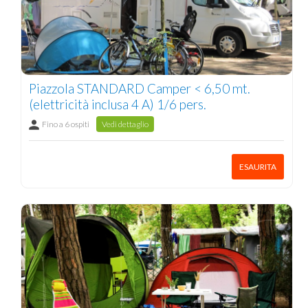
Piazzola STANDARD Camper < 6,50 mt.
(elettricità inclusa 4 A) 1/6 pers.
Fino a 6 ospiti
Vedi dettaglio
ESAURITA