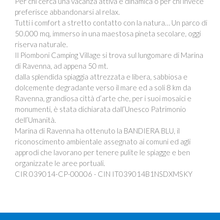
Per chi cerca una vacanza attiva e dinamica o per chi invece
preferisce abbandonarsi al relax.
Tutti i comfort a stretto contatto con la natura… Un parco di
50.000 mq, immerso in una maestosa pineta secolare, oggi
riserva naturale.
Il Piomboni Camping Village si trova sul lungomare di Marina
di Ravenna, ad appena 50 mt.
dalla splendida spiaggia attrezzata e libera, sabbiosa e
dolcemente degradante verso il mare ed a soli 8 km da
Ravenna, grandiosa città d’arte che, per i suoi mosaici e
monumenti, è stata dichiarata dall’Unesco Patrimonio
dell’Umanità.
Marina di Ravenna ha ottenuto la BANDIERA BLU, il
riconoscimento ambientale assegnato ai comuni ed agli
approdi che lavorano per tenere pulite le spiagge e ben
organizzate le aree portuali.
CIR 039014-CP-00006 - CIN IT039014B1NSDXMSKY