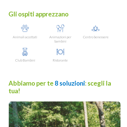
Gli ospiti apprezzano
Animali accettati
Animazioni per
Centro benessere
bambini
Club Bambini
Ristorante
Abbiamo per te
8 soluzioni
: scegli la
tua!