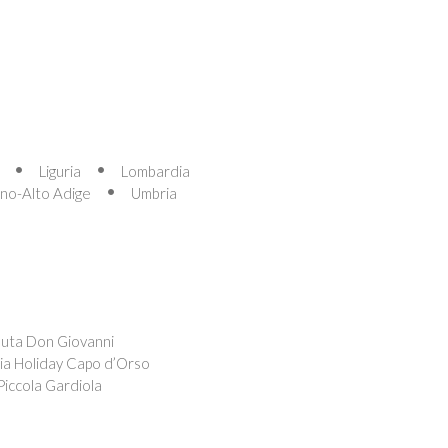
Liguria
Lombardia
ino-Alto Adige
Umbria
nuta Don Giovanni
ia Holiday Capo d’Orso
Piccola Gardiola