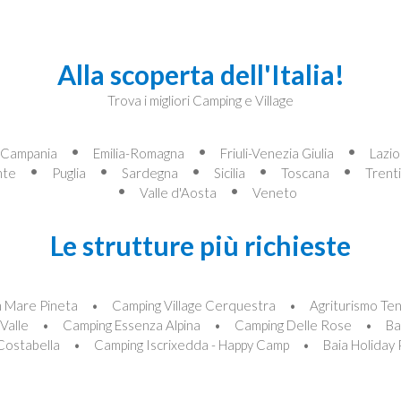
Alla scoperta dell'Italia!
Trova i migliori Camping e Village
Campania
Emilia-Romagna
Friuli-Venezia Giulia
Lazio
nte
Puglia
Sardegna
Sicilia
Toscana
Trent
Valle d'Aosta
Veneto
Le strutture più richieste
 Mare Pineta
Camping Village Cerquestra
Agriturismo Te
Valle
Camping Essenza Alpina
Camping Delle Rose
Ba
Costabella
Camping Iscrixedda - Happy Camp
Baia Holiday 