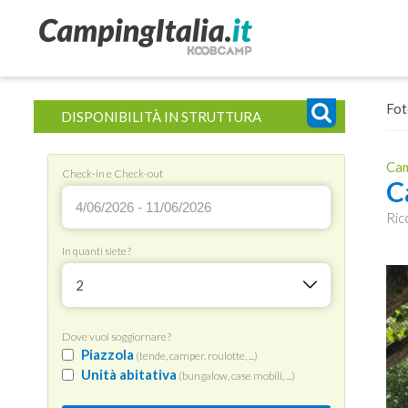
Fot
DISPONIBILITÀ IN STRUTTURA
Cam
Check-in e Check-out
C
Ric
In quanti siete?
2
Dove vuoi soggiornare?
Piazzola
(tende, camper, roulotte, ...)
Unità abitativa
(bungalow, case mobili, ...)