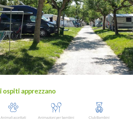
i ospiti apprezzano
Animali accettati
Animazioni per bambini
Club Bambini