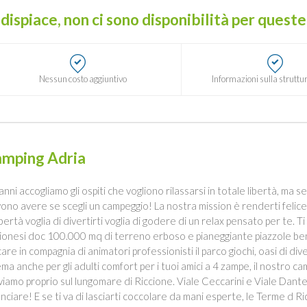
 dispiace, non ci sono disponibilità per quest
Nessun costo aggiuntivo
Informazioni sulla struttur
mping Adria
anni accogliamo gli ospiti che vogliono rilassarsi in totale libertà, ma s
ono avere se scegli un campeggio! La nostra mission è renderti felice
libertà voglia di divertirti voglia di godere di un relax pensato per te.
cionesi doc 100.000 mq di terreno erboso e pianeggiante piazzole ben 
care in compagnia di animatori professionisti il parco giochi, oasi di 
ema anche per gli adulti comfort per i tuoi amici a 4 zampe, il nostro ca
viamo proprio sul lungomare di Riccione. Viale Ceccarini e Viale Dante a 
unciare! E se ti va di lasciarti coccolare da mani esperte, le Terme d R