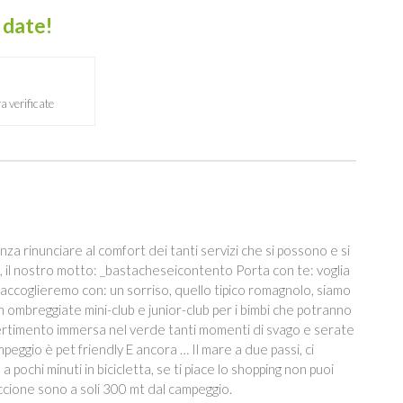
e date!
a verificate
enza rinunciare al comfort dei tanti servizi che si possono e si
, il nostro motto: _bastacheseicontento Porta con te: voglia
 Ti accoglieremo con: un sorriso, quello tipico romagnolo, siamo
ombreggiate mini-club e junior-club per i bimbi che potranno
divertimento immersa nel verde tanti momenti di svago e serate
mpeggio è pet friendly E ancora … Il mare a due passi, ci
pochi minuti in bicicletta, se ti piace lo shopping non puoi
iccione sono a soli 300 mt dal campeggio.