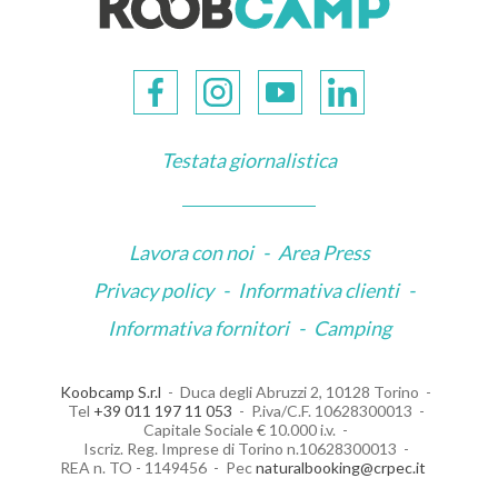
Testata giornalistica
Lavora con noi
-
Area Press
Privacy policy
-
Informativa clienti
-
Informativa fornitori
-
Camping
Koobcamp S.r.l
Duca degli Abruzzi 2, 10128 Torino
Tel
+39 011 197 11 053
P.iva/C.F. 10628300013
Capitale Sociale € 10.000 i.v.
Iscriz. Reg. Imprese di Torino n.10628300013
REA n. TO - 1149456
Pec
naturalbooking@crpec.it