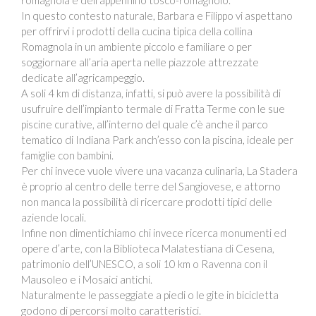
In questo contesto naturale, Barbara e Filippo vi aspettano
per offrirvi i prodotti della cucina tipica della collina
Romagnola in un ambiente piccolo e familiare o per
soggiornare all’aria aperta nelle piazzole attrezzate
dedicate all’agricampeggio.
A soli 4 km di distanza, infatti, si può avere la possibilità di
usufruire dell’impianto termale di Fratta Terme con le sue
piscine curative, all’interno del quale c’è anche il parco
tematico di Indiana Park anch’esso con la piscina, ideale per
famiglie con bambini.
Per chi invece vuole vivere una vacanza culinaria, La Stadera
è proprio al centro delle terre del Sangiovese, e attorno
non manca la possibilità di ricercare prodotti tipici delle
aziende locali.
Infine non dimentichiamo chi invece ricerca monumenti ed
opere d’arte, con la Biblioteca Malatestiana di Cesena,
patrimonio dell’UNESCO, a soli 10 km o Ravenna con il
Mausoleo e i Mosaici antichi.
Naturalmente le passeggiate a piedi o le gite in bicicletta
godono di percorsi molto caratteristici.