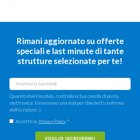
Rimani aggiornato su offerte
speciali e last minute di tante
strutture selezionate per te!
Quando invii il modulo, controlla la tua casella di posta
elettronica: ti invieremo una mail per chiederti conferma
dell'iscrizione :)
Accetto la
Privacy Policy
*
VOGLIO ISCRIVERMI!