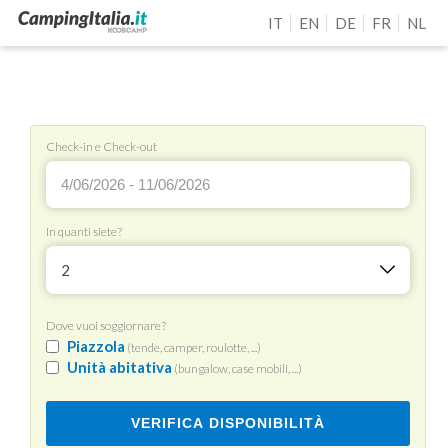
IT
EN
DE
FR
NL
Check-in e Check-out
In quanti siete?
2
Dove vuoi soggiornare?
Piazzola
(tende, camper, roulotte, ...)
Unità abitativa
(bungalow, case mobili, ...)
VERIFICA DISPONIBILITÀ