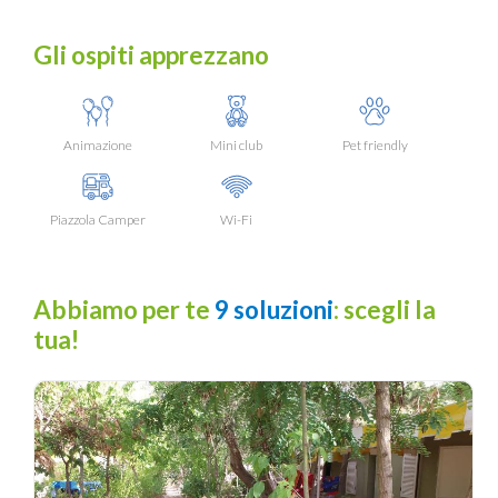
Gli ospiti apprezzano
Animazione
Mini club
Pet friendly
Piazzola Camper
Wi-Fi
Abbiamo per te
9 soluzioni
: scegli la
tua!