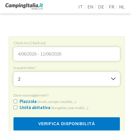
IT
EN
DE
FR
NL
Check-in e Check-out
In quanti siete?
2
Dove vuoi soggiornare?
Piazzola
(tende, camper, roulotte, ...)
Unità abitativa
(bungalow, case mobili, ...)
VERIFICA DISPONIBILITÀ