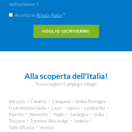
dell'iscrizione :)
Accetto la
Privacy Policy
*
VOGLIO ISCRIVERMI!
Alla scoperta dell'Italia!
Trova i migliori Camping e Village
Abruzzo
Calabria
Campania
Emilia-Romagna
Friuli-Venezia Giulia
Lazio
Liguria
Lombardia
Marche
Piemonte
Puglia
Sardegna
Sicilia
Toscana
Trentino-Alto Adige
Umbria
Valle d'Aosta
Veneto