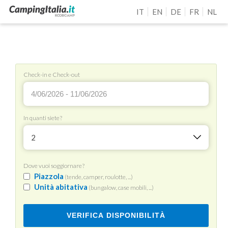
IT
EN
DE
FR
NL
Check-in e Check-out
In quanti siete?
2
Dove vuoi soggiornare?
Piazzola
(tende, camper, roulotte, ...)
Unità abitativa
(bungalow, case mobili, ...)
VERIFICA DISPONIBILITÀ