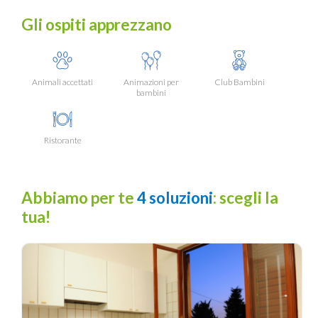
Gli ospiti apprezzano
Animali accettati
Animazioni per
Club Bambini
bambini
Ristorante
Abbiamo per te
4 soluzioni
: scegli la
tua!