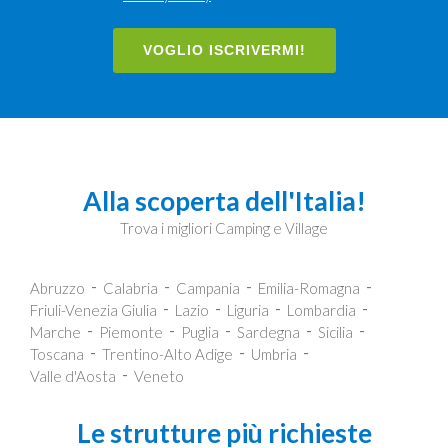
VOGLIO ISCRIVERMI!
Alla scoperta dell'Italia!
Trova i migliori Camping e Village
Abruzzo
Calabria
Campania
Emilia-Romagna
Friuli-Venezia Giulia
Lazio
Liguria
Lombardia
Marche
Piemonte
Puglia
Sardegna
Sicilia
Toscana
Trentino-Alto Adige
Umbria
Valle d'Aosta
Veneto
Le strutture più richieste