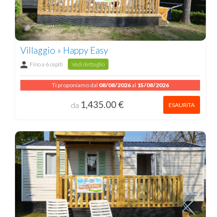
Villaggio » Happy Easy
Fino a 6 ospiti
Vedi dettaglio
Ti proponiamo dal
08/08/2026
al
15/08/2026
1,435.00 €
da
ESAURITA