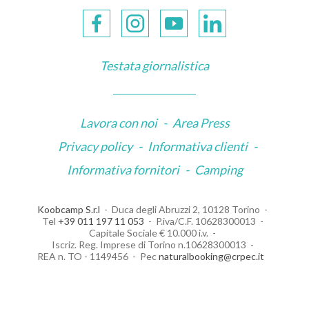
Testata giornalistica
Lavora con noi
-
Area Press
Privacy policy
-
Informativa clienti
-
Informativa fornitori
-
Camping
Koobcamp S.r.l
Duca degli Abruzzi 2, 10128 Torino
Tel
+39 011 197 11 053
P.iva/C.F. 10628300013
Capitale Sociale € 10.000 i.v.
Iscriz. Reg. Imprese di Torino n.10628300013
REA n. TO - 1149456
Pec
naturalbooking@crpec.it