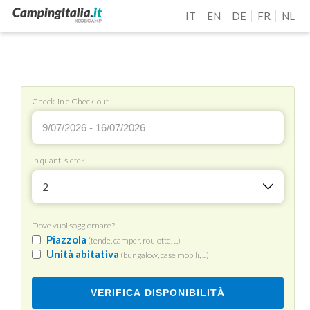
IT
EN
DE
FR
NL
Check-in e Check-out
In quanti siete?
2
Dove vuoi soggiornare?
Piazzola
(tende, camper, roulotte, ...)
Unità abitativa
(bungalow, case mobili, ...)
VERIFICA DISPONIBILITÀ