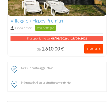
Villaggio » Happy Premium
Fino a 6 ospiti
Vedi dettaglio
Ti proponiamo dal
08/08/2026
al
15/08/2026
1,610.00 €
da
ESAURITA
Nessun costo aggiuntivo
Informazioni sulla struttura verificate