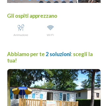
Gli ospiti apprezzano
Animazione
Wi-Fi
Abbiamo per te
2 soluzioni
: scegli la
tua!