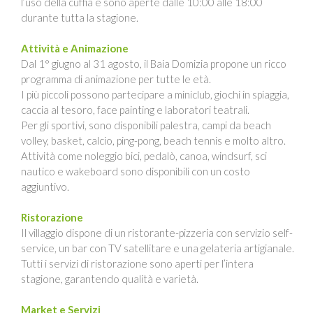
l’uso della cuffia e sono aperte dalle 10:00 alle 18:00
durante tutta la stagione.
Attività e Animazione
Dal 1° giugno al 31 agosto, il Baia Domizia propone un ricco
programma di animazione per tutte le età.
I più piccoli possono partecipare a miniclub, giochi in spiaggia,
caccia al tesoro, face painting e laboratori teatrali.
Per gli sportivi, sono disponibili palestra, campi da beach
volley, basket, calcio, ping-pong, beach tennis e molto altro.
Attività come noleggio bici, pedalò, canoa, windsurf, sci
nautico e wakeboard sono disponibili con un costo
aggiuntivo.
Ristorazione
Il villaggio dispone di un ristorante-pizzeria con servizio self-
service, un bar con TV satellitare e una gelateria artigianale.
Tutti i servizi di ristorazione sono aperti per l’intera
stagione, garantendo qualità e varietà.
Market e Servizi