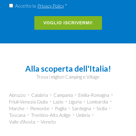
Accetto la
Privacy Policy
*
VOGLIO ISCRIVERMI!
Alla scoperta dell'Italia!
Trova i migliori Camping e Village
Abruzzo
Calabria
Campania
Emilia-Romagna
Friuli-Venezia Giulia
Lazio
Liguria
Lombardia
Marche
Piemonte
Puglia
Sardegna
Sicilia
Toscana
Trentino-Alto Adige
Umbria
Valle d'Aosta
Veneto