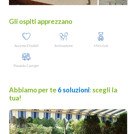
Gli ospiti apprezzano
Accesso Disabili
Animazione
Mini club
Piazzola Camper
Abbiamo per te
6 soluzioni
: scegli la
tua!