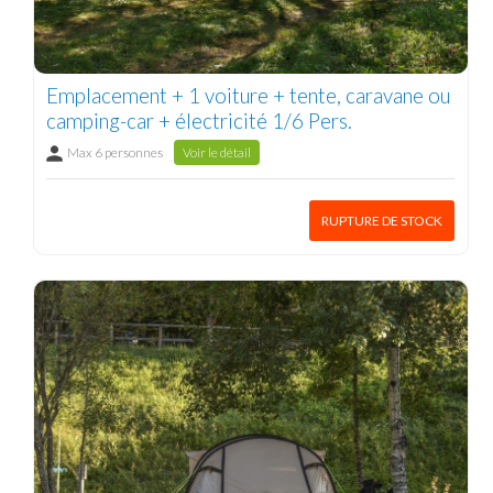
Emplacement + 1 voiture + tente, caravane ou
camping-car + électricité 1/6 Pers.
Max 6 personnes
Voir le détail
RUPTURE DE STOCK