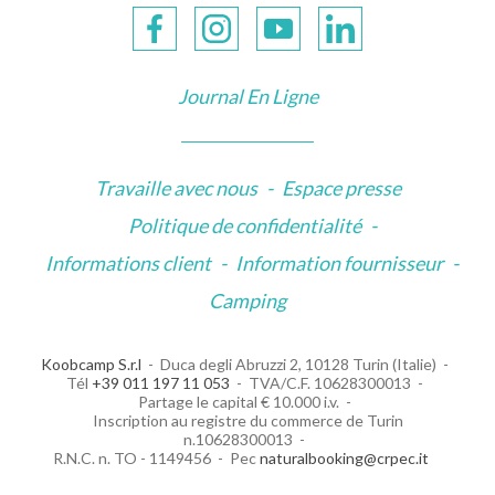
Journal En Ligne
Travaille avec nous
-
Espace presse
Politique de confidentialité
-
Informations client
-
Information fournisseur
-
Camping
Koobcamp S.r.l
Duca degli Abruzzi 2, 10128 Turin (Italie)
Tél
+39 011 197 11 053
TVA/C.F. 10628300013
Partage le capital € 10.000 i.v.
Inscription au registre du commerce de Turin
n.10628300013
R.N.C. n. TO - 1149456
Pec
naturalbooking@crpec.it