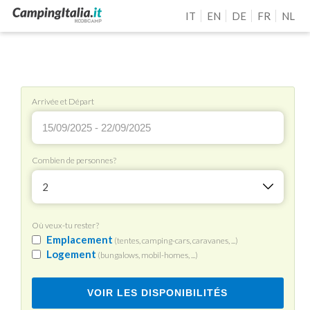
IT
EN
DE
FR
NL
Arrivée et Départ
Combien de personnes?
2
Où veux-tu rester?
Emplacement
(tentes, camping-cars, caravanes, ...)
Logement
(bungalows, mobil-homes, ...)
VOIR LES DISPONIBILITÉS