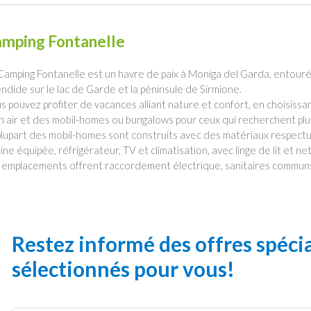
mping Fontanelle
Camping Fontanelle est un havre de paix à Moniga del Garda, entour
endide sur le lac de Garde et la péninsule de Sirmione.
s pouvez profiter de vacances alliant nature et confort, en choisis
in air et des mobil-homes ou bungalows pour ceux qui recherchent pl
plupart des mobil-homes sont construits avec des matériaux respectu
sine équipée, réfrigérateur, TV et climatisation, avec linge de lit et net
 emplacements offrent raccordement électrique, sanitaires communs, 
Restez informé des offres spéc
sélectionnés pour vous!