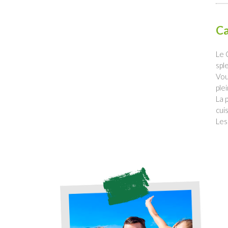
Ca
Le 
spl
Vou
ple
La 
cui
Les