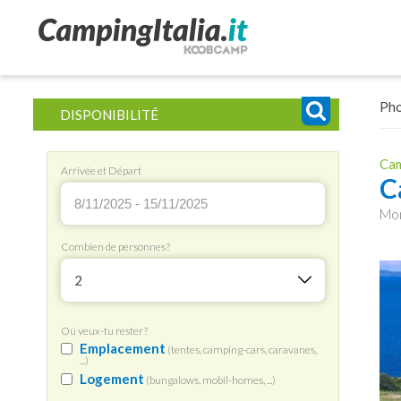
Ph
DISPONIBILITÉ
Cam
Arrivée et Départ
C
Mon
Combien de personnes?
2
Où veux-tu rester?
Emplacement
(tentes, camping-cars, caravanes,
...)
Logement
(bungalows, mobil-homes, ...)