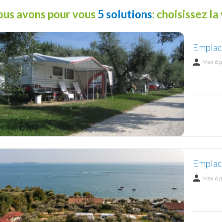
us avons pour vous
5 solutions
: choisissez la
Emplac
Max 6 
Emplac
Max 6 