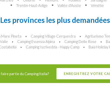
Trentin-Haut-Adige
Vallée d'Aoste
Vénétie
Les provinces les plus demandées
 Mare Pineta
Camping Village Cerquestra
Agriturismo Te
Valle
Camping Essenza Alpina
Camping Delle Rose
Ba
Costabella
Camping Iscrixedda - Happy Camp
Baia Holiday 
faire partie du CampingItalia?
ENREGISTREZ VOTRE CA