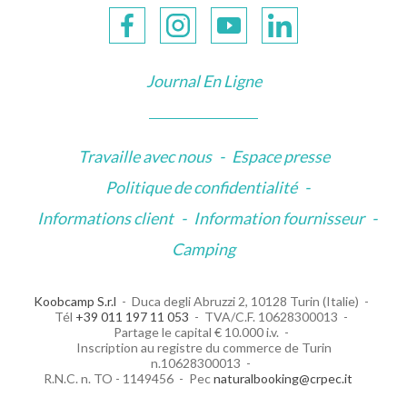
Journal En Ligne
Travaille avec nous
-
Espace presse
Politique de confidentialité
-
Informations client
-
Information fournisseur
-
Camping
Koobcamp S.r.l
Duca degli Abruzzi 2, 10128 Turin (Italie)
Tél
+39 011 197 11 053
TVA/C.F. 10628300013
Partage le capital € 10.000 i.v.
Inscription au registre du commerce de Turin
n.10628300013
R.N.C. n. TO - 1149456
Pec
naturalbooking@crpec.it