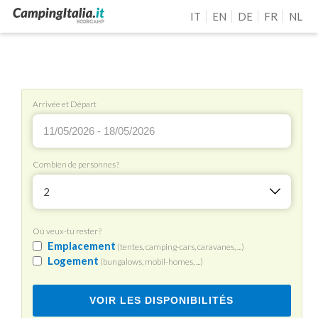
IT
EN
DE
FR
NL
Arrivée et Départ
Combien de personnes?
2
Où veux-tu rester?
Emplacement
(tentes, camping-cars, caravanes, ...)
Logement
(bungalows, mobil-homes, ...)
VOIR LES DISPONIBILITÉS