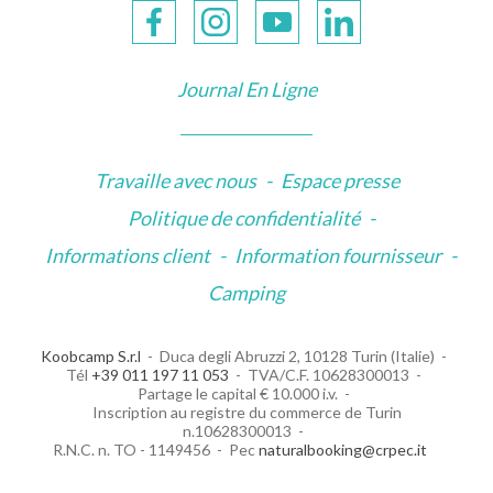
Journal En Ligne
Travaille avec nous
-
Espace presse
Politique de confidentialité
-
Informations client
-
Information fournisseur
-
Camping
Koobcamp S.r.l
Duca degli Abruzzi 2, 10128 Turin (Italie)
Tél
+39 011 197 11 053
TVA/C.F. 10628300013
Partage le capital € 10.000 i.v.
Inscription au registre du commerce de Turin
n.10628300013
R.N.C. n. TO - 1149456
Pec
naturalbooking@crpec.it