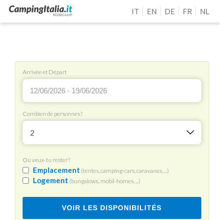
IT
EN
DE
FR
NL
Arrivée et Départ
Combien de personnes?
2
Où veux-tu rester?
Emplacement
(tentes, camping-cars, caravanes, ...)
Logement
(bungalows, mobil-homes, ...)
VOIR LES DISPONIBILITÉS