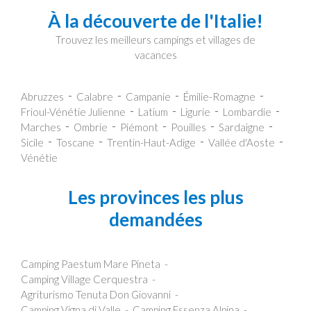
À la découverte de l'Italie!
Trouvez les meilleurs campings et villages de
vacances
Abruzzes
Calabre
Campanie
Émilie-Romagne
Frioul-Vénétie Julienne
Latium
Ligurie
Lombardie
Marches
Ombrie
Piémont
Pouilles
Sardaigne
Sicile
Toscane
Trentin-Haut-Adige
Vallée d'Aoste
Vénétie
Les provinces les plus
demandées
Camping Paestum Mare Pineta
Camping Village Cerquestra
Agriturismo Tenuta Don Giovanni
Camping Vigna di Valle
Camping Essenza Alpina