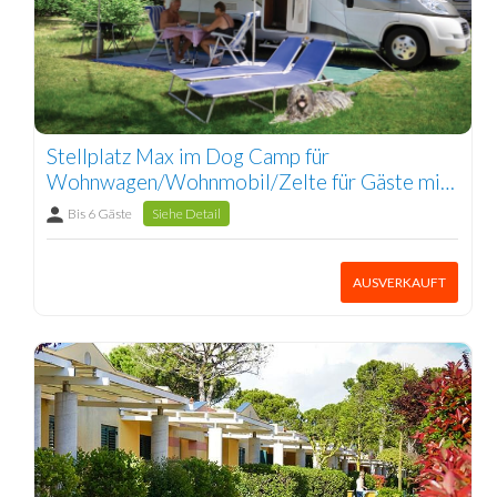
Stellplatz Max im Dog Camp für
Wohnwagen/Wohnmobil/Zelte für Gäste mit
Hunde 1/6 Pers.
Bis 6 Gäste
Siehe Detail
AUSVERKAUFT