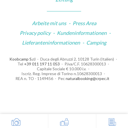
Arbeite mit uns
-
Press Area
Privacy policy
-
Kundeninformationen
-
Lieferanteninformationen
-
Camping
Koobcamp S.r.l
Duca degli Abruzzi 2, 10128 Turin (Italien)
Tel
+39 011 197 11 053
P.iva/C.F. 10628300013
Capitale Sociale € 10.000 i.v.
Iscriz. Reg. Imprese di Torino n.10628300013
REA n. TO - 1149456
Pec
naturalbooking@crpec.it
Your Privacy Choices