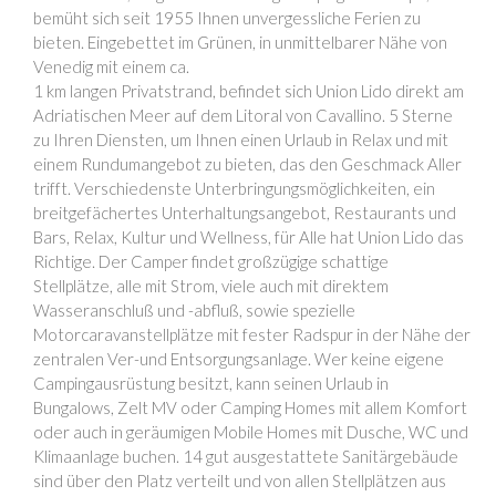
bemüht sich seit 1955 Ihnen unvergessliche Ferien zu
bieten. Eingebettet im Grünen, in unmittelbarer Nähe von
Venedig mit einem ca.
1 km langen Privatstrand, befindet sich Union Lido direkt am
Adriatischen Meer auf dem Litoral von Cavallino. 5 Sterne
zu Ihren Diensten, um Ihnen einen Urlaub in Relax und mit
einem Rundumangebot zu bieten, das den Geschmack Aller
trifft. Verschiedenste Unterbringungsmöglichkeiten, ein
breitgefächertes Unterhaltungsangebot, Restaurants und
Bars, Relax, Kultur und Wellness, für Alle hat Union Lido das
Richtige. Der Camper findet großzügige schattige
Stellplätze, alle mit Strom, viele auch mit direktem
Wasseranschluß und -abfluß, sowie spezielle
Motorcaravanstellplätze mit fester Radspur in der Nähe der
zentralen Ver-und Entsorgungsanlage. Wer keine eigene
Campingausrüstung besitzt, kann seinen Urlaub in
Bungalows, Zelt MV oder Camping Homes mit allem Komfort
oder auch in geräumigen Mobile Homes mit Dusche, WC und
Klimaanlage buchen. 14 gut ausgestattete Sanitärgebäude
sind über den Platz verteilt und von allen Stellplätzen aus