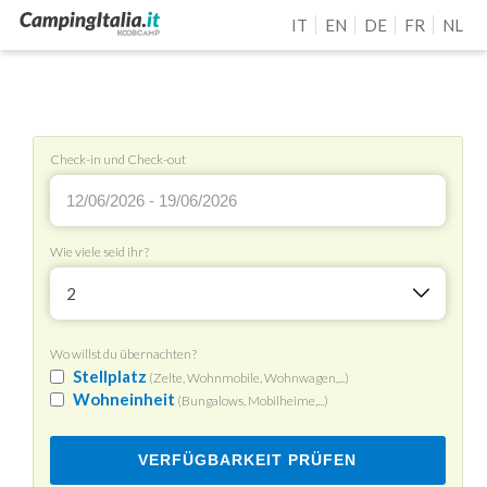
IT
EN
DE
FR
NL
Check-in und Check-out
Wie viele seid ihr?
2
Wo willst du übernachten?
Stellplatz
(Zelte, Wohnmobile, Wohnwagen,...)
Wohneinheit
(Bungalows, Mobilheime,...)
VERFÜGBARKEIT PRÜFEN