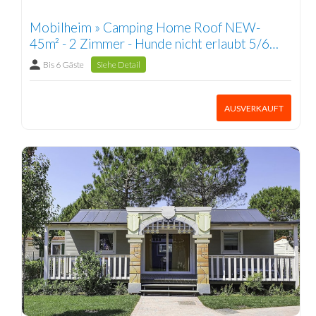
Mobilheim » Camping Home Roof NEW-
45m² - 2 Zimmer - Hunde nicht erlaubt 5/6
Pers.
Bis 6 Gäste
Siehe Detail
AUSVERKAUFT