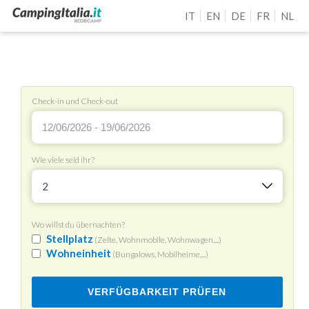
IT
EN
DE
FR
NL
Check-in und Check-out
Wie viele seid ihr?
2
Wo willst du übernachten?
Stellplatz
(Zelte, Wohnmobile, Wohnwagen,...)
Wohneinheit
(Bungalows, Mobilheime,...)
VERFÜGBARKEIT PRÜFEN