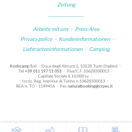
Zeitung
Arbeite mit uns
-
Press Area
Privacy policy
-
Kundeninformationen
-
Lieferanteninformationen
-
Camping
Koobcamp S.r.l
Duca degli Abruzzi 2, 10128 Turin (Italien)
Tel
+39 011 197 11 053
P.iva/C.F. 10628300013
Capitale Sociale € 10.000 i.v.
Iscriz. Reg. Imprese di Torino n.10628300013
REA n. TO - 1149456
Pec
naturalbooking@crpec.it
Your Privacy Choices