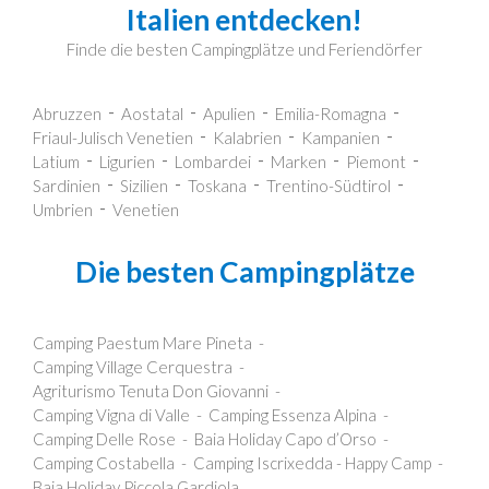
Italien entdecken!
Finde die besten Campingplätze und Feriendörfer
Abruzzen
Aostatal
Apulien
Emilia-Romagna
Friaul-Julisch Venetien
Kalabrien
Kampanien
Latium
Ligurien
Lombardei
Marken
Piemont
Sardinien
Sizilien
Toskana
Trentino-Südtirol
Umbrien
Venetien
Die besten Campingplätze
Camping Paestum Mare Pineta
Camping Village Cerquestra
Agriturismo Tenuta Don Giovanni
Camping Vigna di Valle
Camping Essenza Alpina
Camping Delle Rose
Baia Holiday Capo d’Orso
Camping Costabella
Camping Iscrixedda - Happy Camp
Baia Holiday Piccola Gardiola