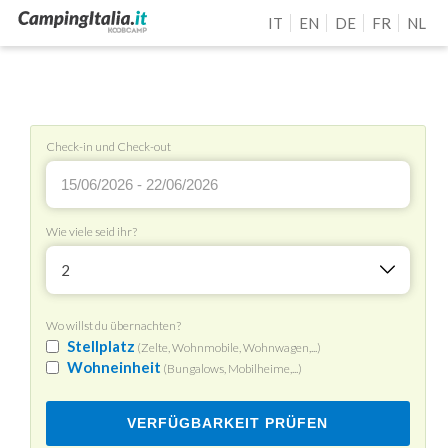
IT
EN
DE
FR
NL
Check-in und Check-out
Wie viele seid ihr?
2
Wo willst du übernachten?
Stellplatz
(Zelte, Wohnmobile, Wohnwagen,...)
Wohneinheit
(Bungalows, Mobilheime,...)
VERFÜGBARKEIT PRÜFEN