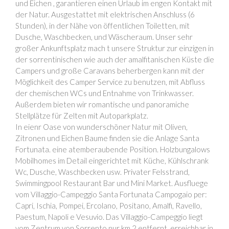
und Eichen , garantieren einen Urlaub im engen Kontakt mit
der Natur. Ausgestattet mit elektrischen Anschluss (6
Stunden), in der Nähe von öffentlichen Toiletten, mit
Dusche, Waschbecken, und Wäscheraum. Unser sehr
großer Ankunftsplatz mach t unsere Struktur zur einzigen in
der sorrentinischen wie auch der amalfitanischen Küste die
Campers und große Caravans beherbergen kann mit der
Möglichkeit des Camper Service zu benutzen, mit Abfluss
der chemischen WCs und Entnahme von Trinkwasser.
Außerdem bieten wir romantische und panoramiche
Stellplätze für Zelten mit Autoparkplatz.
In eienr Oase von wunderschöner Natur mit Oliven,
Zitronen und Eichen Baume finden sie die Anlage Santa
Fortunata. eine atemberaubende Position. Holzbungalows
Mobilhomes im Detail eingerichtet mit Küche, Kühlschrank
Wc, Dusche, Waschbecken usw. Privater Felsstrand,
Swimmingpool Restaurant Bar und Mini Market. Ausfluege
vom Villaggio-Campeggio Santa Fortunata Campogaio per:
Capri, Ischia, Pompei, Ercolano, Positano, Amalfi, Ravello,
Paestum, Napoli e Vesuvio. Das Villaggio-Campeggio liegt
vom Zentrum von Sorrento nur km 2 entfernt, erreichbar in