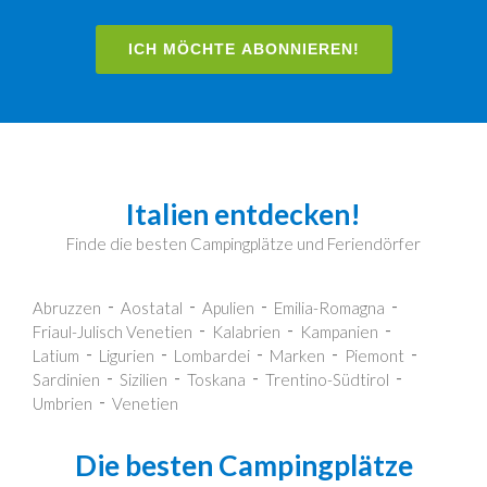
ICH MÖCHTE ABONNIEREN!
Italien entdecken!
Finde die besten Campingplätze und Feriendörfer
Abruzzen
Aostatal
Apulien
Emilia-Romagna
Friaul-Julisch Venetien
Kalabrien
Kampanien
Latium
Ligurien
Lombardei
Marken
Piemont
Sardinien
Sizilien
Toskana
Trentino-Südtirol
Umbrien
Venetien
Die besten Campingplätze