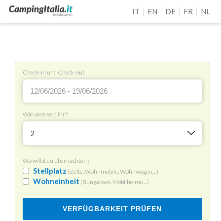
IT
EN
DE
FR
NL
Check-in und Check-out
Wie viele seid ihr?
2
Wo willst du übernachten?
Stellplatz
(Zelte, Wohnmobile, Wohnwagen,...)
Wohneinheit
(Bungalows, Mobilheime,...)
VERFÜGBARKEIT PRÜFEN