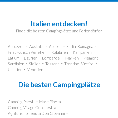
Italien entdecken!
Finde die besten Campingplätze und Feriendörfer
Abruzzen
Aostatal
Apulien
Emilia-Romagna
Friaul-Julisch Venetien
Kalabrien
Kampanien
Latium
Ligurien
Lombardei
Marken
Piemont
Sardinien
Sizilien
Toskana
Trentino-Südtirol
Umbrien
Venetien
Die besten Campingplätze
Camping Paestum Mare Pineta
Camping Village Cerquestra
Agriturismo Tenuta Don Giovanni