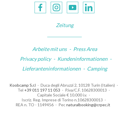
Zeitung
Arbeite mit uns
-
Press Area
Privacy policy
-
Kundeninformationen
-
Lieferanteninformationen
-
Camping
Koobcamp S.r.l
Duca degli Abruzzi 2, 10128 Turin (Italien)
Tel
+39 011 197 11 053
P.iva/C.F. 10628300013
Capitale Sociale € 10.000 i.v.
Iscriz. Reg. Imprese di Torino n.10628300013
REA n. TO - 1149456
Pec
naturalbooking@crpec.it