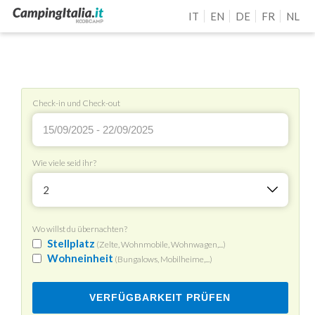
IT
EN
DE
FR
NL
Check-in und Check-out
Wie viele seid ihr?
2
Wo willst du übernachten?
Stellplatz
(Zelte, Wohnmobile, Wohnwagen,...)
Wohneinheit
(Bungalows, Mobilheime,...)
VERFÜGBARKEIT PRÜFEN